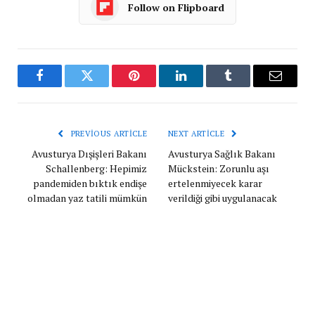
Follow on Flipboard
Facebook
Twitter
Pinterest
LinkedIn
Tumblr
Email
PREVIOUS ARTICLE
NEXT ARTICLE
Avusturya Dışişleri Bakanı
Avusturya Sağlık Bakanı
Schallenberg: Hepimiz
Mückstein: Zorunlu aşı
pandemiden bıktık endişe
ertelenmiyecek karar
olmadan yaz tatili mümkün
verildiği gibi uygulanacak