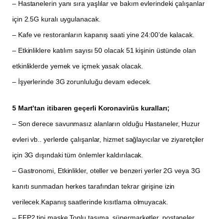
– Hastanelerin yanı sıra yaşlılar ve bakım evlerindeki çalışanlar
için 2.5G kuralı uygulanacak.
– Kafe ve restoranların kapanış saati yine 24:00’de kalacak.
– Etkinliklere katılım sayısı 50 olacak 51 kişinin üstünde olan
etkinliklerde yemek ve içmek yasak olacak.
– İşyerlerinde 3G zorunluluğu devam edecek.
5 Mart’tan itibaren geçerli Koronavirüs kuralları;
– Son derece savunmasız alanların olduğu Hastaneler, Huzur
evleri vb.. yerlerde çalışanlar, hizmet sağlayıcılar ve ziyaretçiler
için 3G dışındaki tüm önlemler kaldırılacak.
– Gastronomi, Etkinlikler, oteller ve benzeri yerler 2G veya 3G
kanıtı sunmadan herkes tarafından tekrar girişine izin
verilecek.Kapanış saatlerinde kısıtlama olmuyacak.
– FFP2 tipi maske Toplu taşıma, süpermarketler, postaneler,