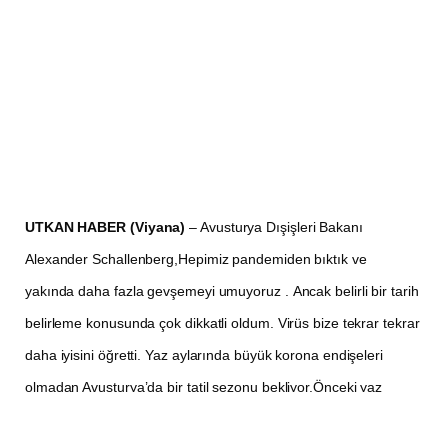
UTKAN HABER (Viyana)
– Avusturya Dışişleri Bakanı
Alexander Schallenberg,Hepimiz pandemiden bıktık ve
yakında daha fazla gevşemeyi umuyoruz . Ancak belirli bir tarih
belirleme konusunda çok dikkatli oldum. Virüs bize tekrar tekrar
daha iyisini öğretti. Yaz aylarında büyük korona endişeleri
olmadan Avusturya’da bir tatil sezonu bekliyor.Önceki yaz
sezonlarından temel fark, yeterli aşıya sahip olmamız ve