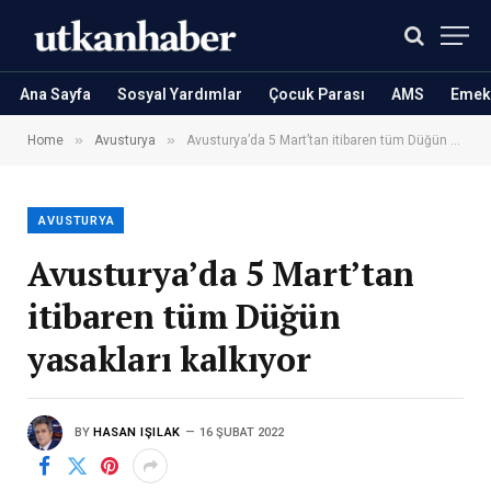
Ana Sayfa
Sosyal Yardımlar
Çocuk Parası
AMS
Emekl
»
»
Home
Avusturya
Avusturya’da 5 Mart’tan itibaren tüm Düğün yasakları kalkıyor
AVUSTURYA
Avusturya’da 5 Mart’tan
itibaren tüm Düğün
yasakları kalkıyor
BY
HASAN IŞILAK
16 ŞUBAT 2022