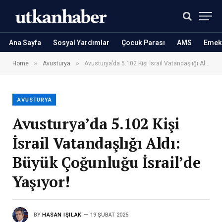
Ana Sayfa
Sosyal Yardımlar
Çocuk Parası
AMS
Emekl
»
»
Home
Avusturya
Avusturya’da 5.102 Kişi İsrail Vatandaşlığı Aldı: Büyük Çoğunluğu İsrail’de Yaşıyor!
AVUSTURYA
Avusturya’da 5.102 Kişi
İsrail Vatandaşlığı Aldı:
Büyük Çoğunluğu İsrail’de
Yaşıyor!
BY
HASAN IŞILAK
19 ŞUBAT 2025