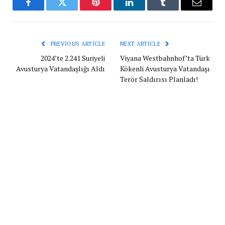
Facebook
Twitter
Pinterest
LinkedIn
Tumblr
Email
PREVIOUS ARTICLE
NEXT ARTICLE
2024’te 2.241 Suriyeli
Viyana Westbahnhof’ta Türk
Avusturya Vatandaşlığı Aldı
Kökenli Avusturya Vatandaşı
Terör Saldırısı Planladı!