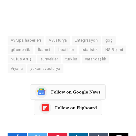
Avrupa haberleri
Avusturya
Entegrasyon
göç
göçmenlik
İkamet
İsrailliler
istatistik
NS Rejimi
Nüfus Artışı
suriyeliler
türkler
vatandaşlık
Viyana
yukarı avusturya
Follow on Google News
Follow on Flipboard