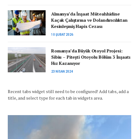
Almanya’da İnşaat Müteahhidine
Kaçak Çalıştırma ve Dolandırıcılıktan
Kesinleşmiş Hapis Cezası
10 ŞUBAT 2026
Romanya’da Büyük Otoyol Projesi:
Sibiu – Pitești Otoyolu Bölüm 3 İnşaatı
Hız Kazanıyor
23 NISAN 2024
Recent tabs widget still need to be configured! Add tabs, add a
title, and select type for each tab in widgets area.