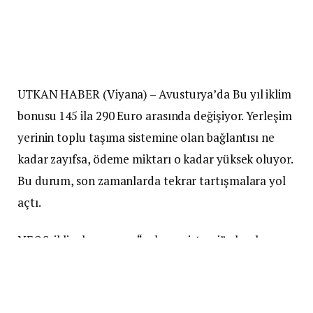
UTKAN HABER (Viyana) – Avusturya’da Bu yıl iklim
bonusu 145 ila 290 Euro arasında değişiyor. Yerleşim
yerinin toplu taşıma sistemine olan bağlantısı ne
kadar zayıfsa, ödeme miktarı o kadar yüksek oluyor.
Bu durum, son zamanlarda tekrar tartışmalara yol
açtı.
NEOS, iklim bonusunu “sulama sistemi” olarak
tanımlayarak, bu uygulamanın yeterince
hedeflenmiş olmadığını ifade etti. Wifo Başkanı
Gabriel Felbermayr ve IHS Direktörü Holger Bonin,