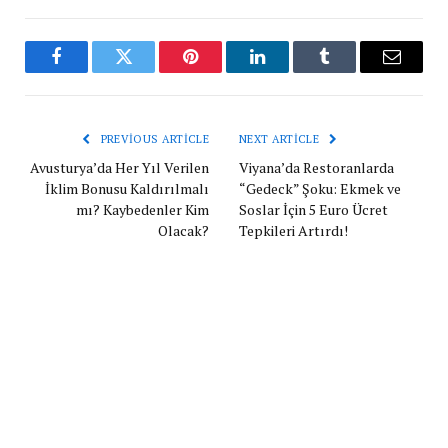
Facebook
Twitter
Pinterest
LinkedIn
Tumblr
Email
PREVIOUS ARTICLE
NEXT ARTICLE
Avusturya’da Her Yıl Verilen
Viyana’da Restoranlarda
İklim Bonusu Kaldırılmalı
“Gedeck” Şoku: Ekmek ve
mı? Kaybedenler Kim
Soslar İçin 5 Euro Ücret
Olacak?
Tepkileri Artırdı!