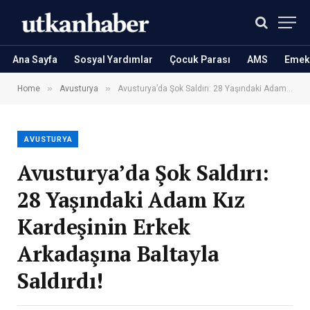
Ana Sayfa
Sosyal Yardımlar
Çocuk Parası
AMS
Emekl
»
»
Home
Avusturya
Avusturya’da Şok Saldırı: 28 Yaşındaki Adam Kız Kardeşinin Erkek Arkadaşına Baltayla Saldırdı!
AVUSTURYA
Avusturya’da Şok Saldırı:
28 Yaşındaki Adam Kız
Kardeşinin Erkek
Arkadaşına Baltayla
Saldırdı!