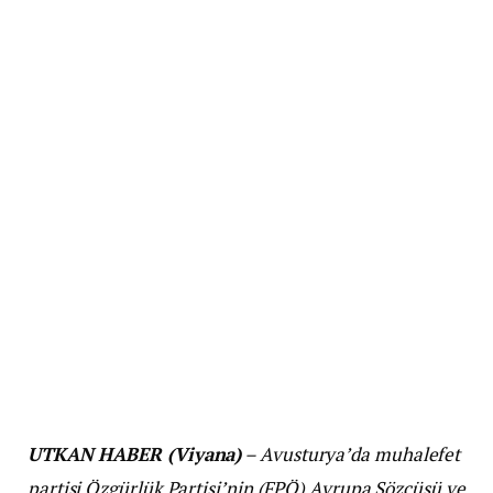
UTKAN HABER (Viyana)
– Avusturya’da muhalefet
partisi Özgürlük Partisi’nin (FPÖ) Avrupa Sözcüsü ve