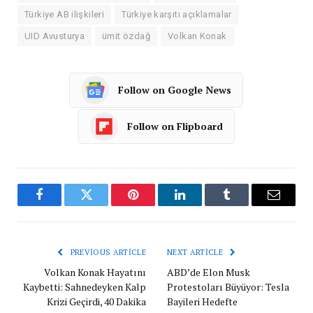
Türkiye AB ilişkileri
Türkiye karşıtı açıklamalar
UID Avusturya
ümit özdağ
Volkan Konak
Follow on Google News
Follow on Flipboard
Facebook
Twitter
Pinterest
LinkedIn
Tumblr
Email
PREVIOUS ARTICLE
NEXT ARTICLE
Volkan Konak Hayatını
ABD’de Elon Musk
Kaybetti: Sahnedeyken Kalp
Protestoları Büyüyor: Tesla
Krizi Geçirdi, 40 Dakika
Bayileri Hedefte