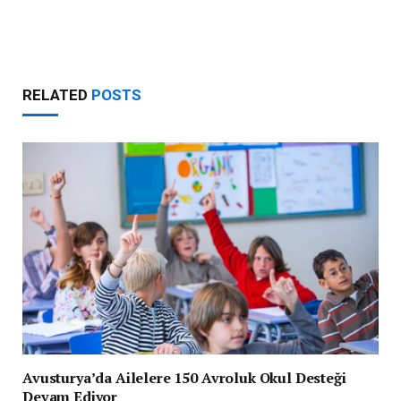
RELATED
POSTS
Avusturya’da Ailelere 150 Avroluk Okul Desteği
Devam Ediyor