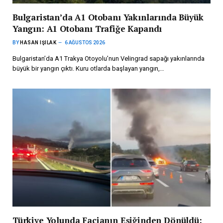
Bulgaristan’da A1 Otobanı Yakınlarında Büyük
Yangın: A1 Otobanı Trafiğe Kapandı
BY
HASAN IŞILAK
6 AĞUSTOS 2026
Bulgaristan’da A1 Trakya Otoyolu’nun Velingrad sapağı yakınlarında
büyük bir yangın çıktı. Kuru otlarda başlayan yangın,…
Türkiye Yolunda Facianın Eşiğinden Dönüldü: