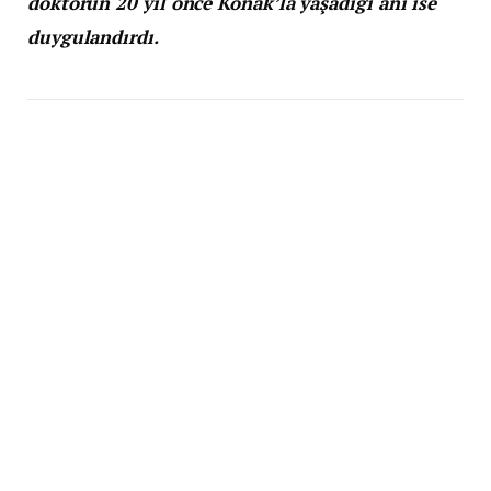
doktorun 20 yıl önce Konak’la yaşadığı anı ise
duygulandırdı.
Kuzey Kıbrıs Türk Cumhuriyeti’nin İskele
kentinde bir otelde konser veren ünlü sanatçı
Volkan Konak, sahnede aniden fenalaştı.
İzleyiciler arasında bulunan sağlık çalışanları
tarafından ilk müdahalesi yapılan Konak, daha
sonra Gazimağusa Devlet Hastanesi’ne kaldırıldı.
Ne yazık ki, 58 yaşındaki sanatçı tüm
müdahalelere rağmen kurtarılamadı.