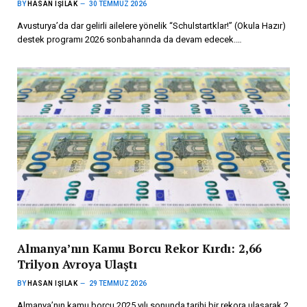
BY
HASAN IŞILAK
30 TEMMUZ 2026
Avusturya’da dar gelirli ailelere yönelik “Schulstartklar!” (Okula Hazır)
destek programı 2026 sonbaharında da devam edecek.…
Almanya’nın Kamu Borcu Rekor Kırdı: 2,66
Trilyon Avroya Ulaştı
BY
HASAN IŞILAK
29 TEMMUZ 2026
Almanya’nın kamu borcu 2025 yılı sonunda tarihi bir rekora ulaşarak 2