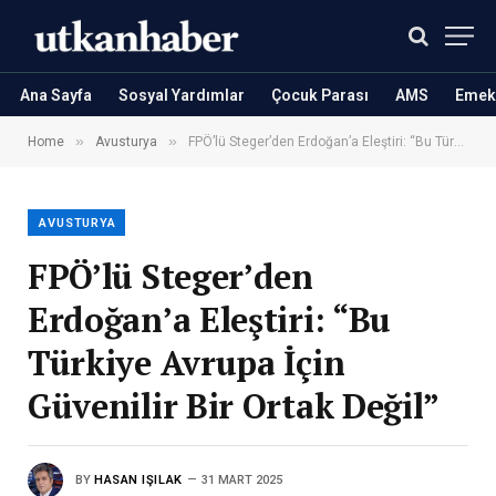
Ana Sayfa
Sosyal Yardımlar
Çocuk Parası
AMS
Emekl
»
»
Home
Avusturya
FPÖ’lü Steger’den Erdoğan’a Eleştiri: “Bu Türkiye Avrupa İçin Güvenilir Bir Ortak Değil”
AVUSTURYA
FPÖ’lü Steger’den
Erdoğan’a Eleştiri: “Bu
Türkiye Avrupa İçin
Güvenilir Bir Ortak Değil”
BY
HASAN IŞILAK
31 MART 2025