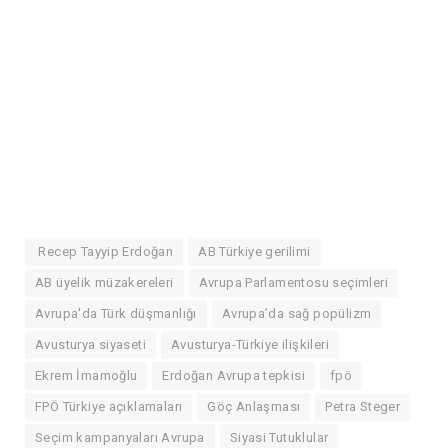
Recep Tayyip Erdoğan
AB Türkiye gerilimi
AB üyelik müzakereleri
Avrupa Parlamentosu seçimleri
Avrupa'da Türk düşmanlığı
Avrupa’da sağ popülizm
Avusturya siyaseti
Avusturya-Türkiye ilişkileri
Ekrem İmamoğlu
Erdoğan Avrupa tepkisi
fpö
FPÖ Türkiye açıklamaları
Göç Anlaşması
Petra Steger
Seçim kampanyaları Avrupa
Siyasi Tutuklular