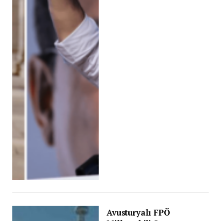
Avusturyalı FPÖ