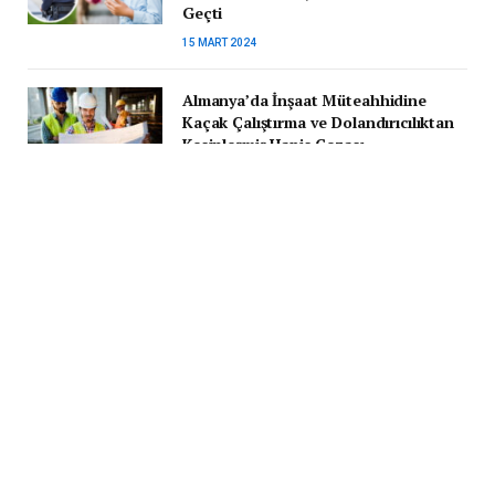
Geçti
15 MART 2024
Almanya’da İnşaat Müteahhidine
Kaçak Çalıştırma ve Dolandırıcılıktan
Kesinleşmiş Hapis Cezası
10 ŞUBAT 2026
Romanya’da Büyük Otoyol Projesi:
Sibiu – Pitești Otoyolu Bölüm 3 İnşaatı
Hız Kazanıyor
23 NISAN 2024
Recent tabs widget still need to be configured! Add tabs, add a
title, and select type for each tab in widgets area.