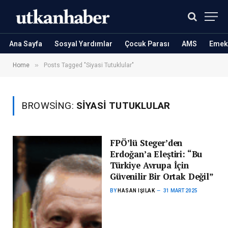
Ana Sayfa
Sosyal Yardımlar
Çocuk Parası
AMS
Emekl
»
Home
Posts Tagged "Siyasi Tutuklular"
BROWSING:
SIYASI TUTUKLULAR
FPÖ’lü Steger’den
Erdoğan’a Eleştiri: “Bu
Türkiye Avrupa İçin
Güvenilir Bir Ortak Değil”
BY
HASAN IŞILAK
31 MART 2025