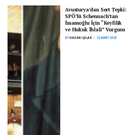
Avusturya’dan Sert Tepki:
SPÖ’lü Schennach’tan
İmamoğlu İçin “Keyfilik
ve Hukuk İhlali” Vurgusu
BY
HASAN IŞILAK
22 MART 2025