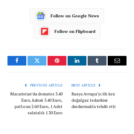
Follow on Google News
Follow on Flipboard
Facebook
Twitter
Pinterest
LinkedIn
Tumblr
Email
PREVIOUS ARTICLE
NEXT ARTICLE
Macaristan’da domates 3.40
Rusya Avrupa’yı ilk kez
Euro, kabak 3.40 Euro,
doğalgaz tedarikini
patlıcan 2.60 Euro, 1 Adet
durdurmakla tehdit etti
salatalık 1.30 Euro