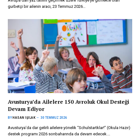
Avrupa’dan yaz tatilini geçirmek üzere Türkiye’ye gitmekte olan
gurbetçi bir ailenin aracı, 23 Temmuz 2026…
Avusturya’da Ailelere 150 Avroluk Okul Desteği
Devam Ediyor
BY
HASAN IŞILAK
30 TEMMUZ 2026
Avusturya’da dar gelirli ailelere yönelik “Schulstartklar!” (Okula Hazır)
destek programı 2026 sonbaharında da devam edecek.…