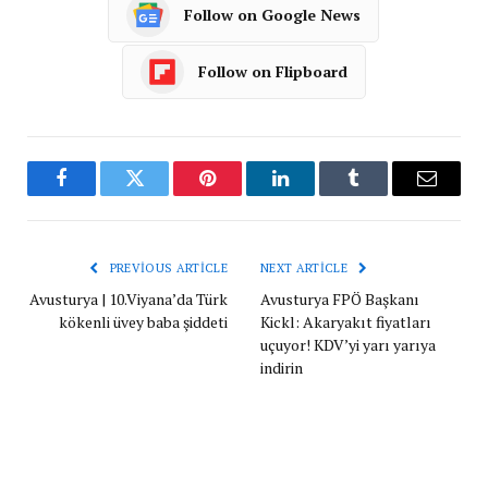
Follow on Google News
Follow on Flipboard
Facebook
Twitter
Pinterest
LinkedIn
Tumblr
Email
PREVIOUS ARTICLE
NEXT ARTICLE
Avusturya | 10.Viyana’da Türk
Avusturya FPÖ Başkanı
kökenli üvey baba şiddeti
Kickl: Akaryakıt fiyatları
uçuyor! KDV’yi yarı yarıya
indirin