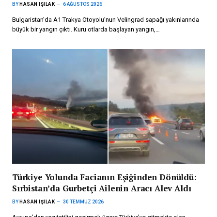
BY
HASAN IŞILAK
6 AĞUSTOS 2026
Bulgaristan’da A1 Trakya Otoyolu’nun Velingrad sapağı yakınlarında
büyük bir yangın çıktı. Kuru otlarda başlayan yangın,…
Türkiye Yolunda Facianın Eşiğinden Dönüldü:
Sırbistan’da Gurbetçi Ailenin Aracı Alev Aldı
BY
HASAN IŞILAK
30 TEMMUZ 2026