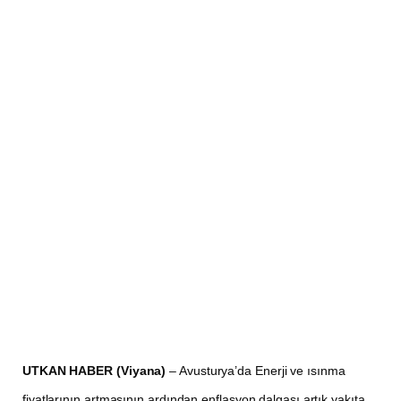
UTKAN HABER (Viyana)
– Avusturya’da Enerji ve ısınma
fiyatlarının artmasının ardından enflasyon dalgası artık yakıta