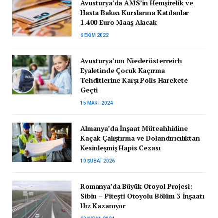
Avusturya’da AMS’in Hemşirelik ve
Hasta Bakıcı Kurslarına Katılanlar
1.400 Euro Maaş Alacak
6 EKIM 2022
Avusturya’nın Niederösterreich
Eyaletinde Çocuk Kaçırma
Tehditlerine Karşı Polis Harekete
Geçti
15 MART 2024
Almanya’da İnşaat Müteahhidine
Kaçak Çalıştırma ve Dolandırıcılıktan
Kesinleşmiş Hapis Cezası
10 ŞUBAT 2026
Romanya’da Büyük Otoyol Projesi:
Sibiu – Pitești Otoyolu Bölüm 3 İnşaatı
Hız Kazanıyor