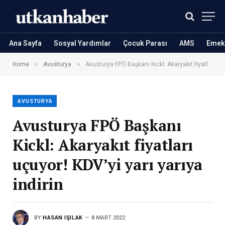
Ana Sayfa
Sosyal Yardımlar
Çocuk Parası
AMS
Emekl
»
»
Home
Avusturya
Avusturya FPÖ Başkanı Kickl: Akaryakıt fiyatları uçuyor! KDV’yi yarı yarıya indirin
AVUSTURYA
Avusturya FPÖ Başkanı
Kickl: Akaryakıt fiyatları
uçuyor! KDV’yi yarı yarıya
indirin
BY
HASAN IŞILAK
8 MART 2022