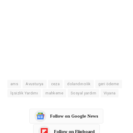
ams
Avusturya
ceza
dolandırıcılık
geri ödeme
İşsizlik Yardımı
mahkeme
Sosyal yardım
Viyana
Follow on Google News
Follow on Flipboard