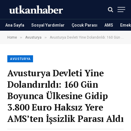
Ana Sayfa
Sosyal Yardımlar
Çocuk Parası
AMS
Emekl
»
»
Home
Avusturya
Avusturya Devleti Yine Dolandırıldı: 160 Gün Boyunca Ülkesine Gidip 3.800 Euro Haksız Yere AMS’ten İşsizlik Parası Aldı
AVUSTURYA
Avusturya Devleti Yine
Dolandırıldı: 160 Gün
Boyunca Ülkesine Gidip
3.800 Euro Haksız Yere
AMS’ten İşsizlik Parası Aldı