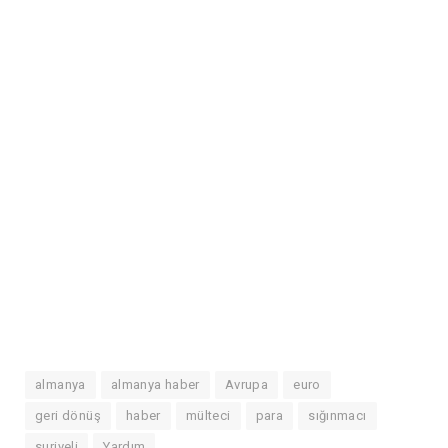
almanya
almanya haber
Avrupa
euro
geri dönüş
haber
mülteci
para
sığınmacı
suriyeli
Yardım