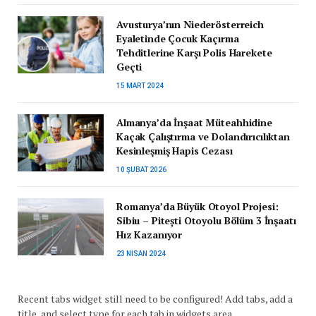
Avusturya’nın Niederösterreich
Eyaletinde Çocuk Kaçırma
Tehditlerine Karşı Polis Harekete
Geçti
15 MART 2024
Almanya’da İnşaat Müteahhidine
Kaçak Çalıştırma ve Dolandırıcılıktan
Kesinleşmiş Hapis Cezası
10 ŞUBAT 2026
Romanya’da Büyük Otoyol Projesi:
Sibiu – Pitești Otoyolu Bölüm 3 İnşaatı
Hız Kazanıyor
23 NISAN 2024
Recent tabs widget still need to be configured! Add tabs, add a
title, and select type for each tab in widgets area.