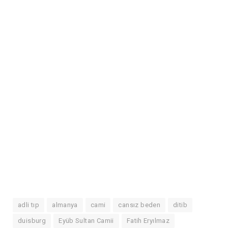
adli tıp
almanya
cami
cansız beden
ditib
duisburg
Eyüb Sultan Camii
Fatih Eryılmaz