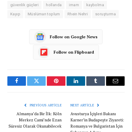
güvenlik güçleri
hollanda
imam
kaybolma
Kayıp
Müslüman toplum
Rhein Nehri
soruşturma
Follow on Google News
Follow on Flipboard
Facebook
Twitter
Pinterest
LinkedIn
Tumblr
Email
PREVIOUS ARTICLE
NEXT ARTICLE
Almanya’da Bir İlk: Köln
Avusturya İçişleri Bakanı
Merkez Cami’nde Ezan
Karner’in Budapeşte Ziyareti:
Süresiz Olarak Okunabilecek
Romanya ve Bulgaristan İçin