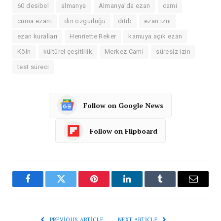
60 desibel
almanya
Almanya’da ezan
cami
cuma ezanı
din özgürlüğü
ditib
ezan izni
ezan kuralları
Henriette Reker
kamuya açık ezan
Köln
kültürel çeşitlilik
Merkez Cami
süresiz izin
test süreci
Follow on Google News
Follow on Flipboard
Facebook
Twitter
Pinterest
LinkedIn
Tumblr
Email
PREVIOUS ARTICLE
NEXT ARTICLE