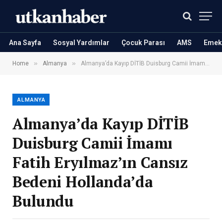
Ana Sayfa
Sosyal Yardımlar
Çocuk Parası
AMS
Emekl
»
»
Home
Almanya
Almanya’da Kayıp DİTİB Duisburg Camii İmamı Fatih Eryılmaz’ın Cansız Bedeni Hollanda’da Bulundu
ALMANYA
Almanya’da Kayıp DİTİB
Duisburg Camii İmamı
Fatih Eryılmaz’ın Cansız
Bedeni Hollanda’da
Bulundu