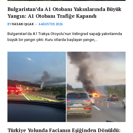
Bulgaristan’da A1 Otobanı Yakınlarında Büyük
Yangın: A1 Otobanı Trafiğe Kapandı
BY
HASAN IŞILAK
6 AĞUSTOS 2026
Bulgaristan’da A1 Trakya Otoyolu’nun Velingrad sapağı yakınlarında
büyük bir yangın çıktı. Kuru otlarda başlayan yangın,…
Türkiye Yolunda Facianın Eşiğinden Dönüldü: