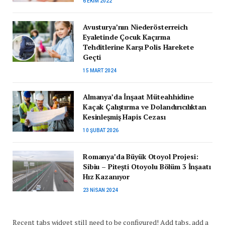
6 EKIM 2022
Avusturya’nın Niederösterreich
Eyaletinde Çocuk Kaçırma
Tehditlerine Karşı Polis Harekete
Geçti
15 MART 2024
Almanya’da İnşaat Müteahhidine
Kaçak Çalıştırma ve Dolandırıcılıktan
Kesinleşmiş Hapis Cezası
10 ŞUBAT 2026
Romanya’da Büyük Otoyol Projesi:
Sibiu – Pitești Otoyolu Bölüm 3 İnşaatı
Hız Kazanıyor
23 NISAN 2024
Recent tabs widget still need to be configured! Add tabs, add a