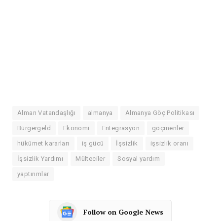
Alman Vatandaşlığı
almanya
Almanya Göç Politikası
Bürgergeld
Ekonomi
Entegrasyon
göçmenler
hükümet kararları
iş gücü
İşsizlik
işsizlik oranı
İşsizlik Yardımı
Mülteciler
Sosyal yardım
yaptırımlar
Follow on Google News