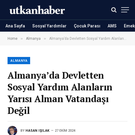
Ana Sayfa
Sosyal Yardımlar
Çocuk Parası
AMS
Emekl
»
»
Home
Almanya
Almanya’da Devletten Sosyal Yardım Alanların Yarısı Alman Vatandaşı Değil
ALMANYA
Almanya’da Devletten
Sosyal Yardım Alanların
Yarısı Alman Vatandaşı
Değil
BY
HASAN IŞILAK
27 EKIM 2024