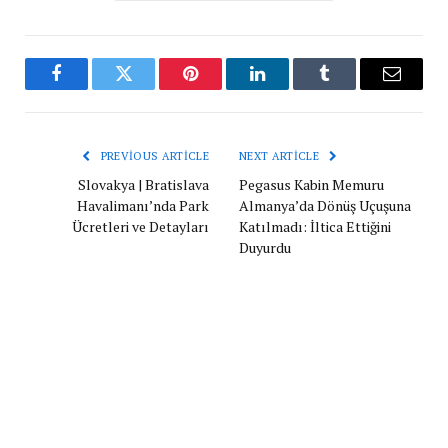
Facebook
Twitter
Pinterest
LinkedIn
Tumblr
Email
PREVIOUS ARTICLE
NEXT ARTICLE
Slovakya | Bratislava
Pegasus Kabin Memuru
Havalimanı’nda Park
Almanya’da Dönüş Uçuşuna
Ücretleri ve Detayları
Katılmadı: İltica Ettiğini
Duyurdu