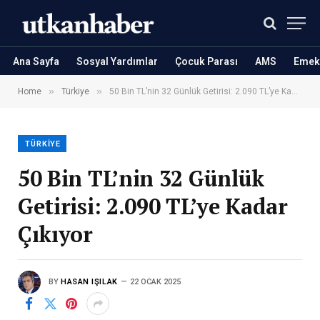
Ana Sayfa
Sosyal Yardımlar
Çocuk Parası
AMS
Emekl
»
»
Home
Türkiye
50 Bin TL’nin 32 Günlük Getirisi: 2.090 TL’ye Kadar Çıkıyor
TÜRKIYE
50 Bin TL’nin 32 Günlük
Getirisi: 2.090 TL’ye Kadar
Çıkıyor
BY
HASAN IŞILAK
22 OCAK 2025