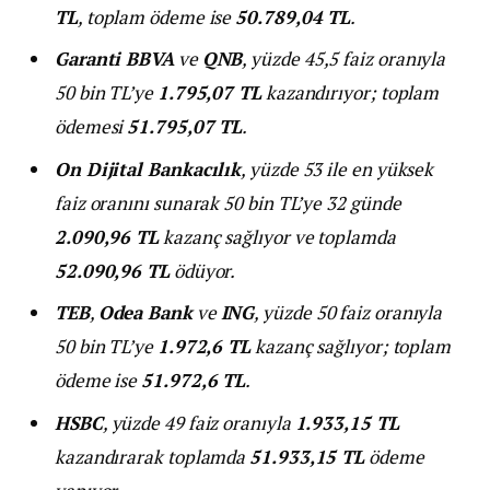
TL
, toplam ödeme ise
50.789,04 TL
.
Garanti BBVA
ve
QNB
, yüzde 45,5 faiz oranıyla
50 bin TL’ye
1.795,07 TL
kazandırıyor; toplam
ödemesi
51.795,07 TL
.
On Dijital Bankacılık
, yüzde 53 ile en yüksek
faiz oranını sunarak 50 bin TL’ye 32 günde
2.090,96 TL
kazanç sağlıyor ve toplamda
52.090,96 TL
ödüyor.
TEB
,
Odea Bank
ve
ING
, yüzde 50 faiz oranıyla
50 bin TL’ye
1.972,6 TL
kazanç sağlıyor; toplam
ödeme ise
51.972,6 TL
.
HSBC
, yüzde 49 faiz oranıyla
1.933,15 TL
kazandırarak toplamda
51.933,15 TL
ödeme