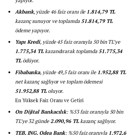
yapıyor.
Akbank
, yüzde 46 faiz oranı ile
1.814,79 TL
kazanç sunuyor ve toplamda
51.814,79 TL
ödeme yapıyor.
Yapı Kredi
, yüzde 45 faiz oranıyla 50 bin TL’ye
1.775,34 TL
kazandırarak toplamda
51.775,34
TL
ödüyor.
Fibabanka
, yüzde 49,5 faiz oranı ile
1.952,88 TL
net kazanç sağlıyor ve toplam ödemesi
51.952,88 TL
oluyor.
En Yüksek Faiz Oranı ve Getiri
On Dijital Bankacılık
: %53 faiz oranıyla 50 bin
TL’ye 32 günde
2.090,96 TL
kazanç sağlıyor.
TEB, ING, Odea Bank
: %50 faiz oranıyla
1.972,6