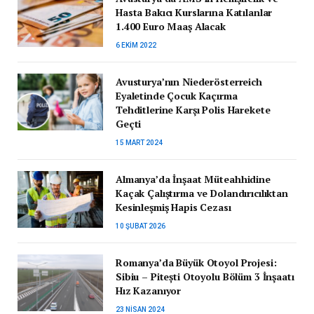
Hasta Bakıcı Kurslarına Katılanlar
1.400 Euro Maaş Alacak
6 EKIM 2022
Avusturya’nın Niederösterreich
Eyaletinde Çocuk Kaçırma
Tehditlerine Karşı Polis Harekete
Geçti
15 MART 2024
Almanya’da İnşaat Müteahhidine
Kaçak Çalıştırma ve Dolandırıcılıktan
Kesinleşmiş Hapis Cezası
10 ŞUBAT 2026
Romanya’da Büyük Otoyol Projesi:
Sibiu – Pitești Otoyolu Bölüm 3 İnşaatı
Hız Kazanıyor
23 NISAN 2024