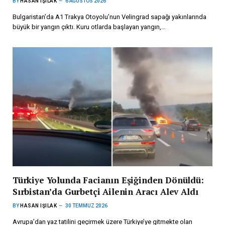
BY
HASAN IŞILAK
6 AĞUSTOS 2026
Bulgaristan’da A1 Trakya Otoyolu’nun Velingrad sapağı yakınlarında
büyük bir yangın çıktı. Kuru otlarda başlayan yangın,…
Türkiye Yolunda Facianın Eşiğinden Dönüldü:
Sırbistan’da Gurbetçi Ailenin Aracı Alev Aldı
BY
HASAN IŞILAK
30 TEMMUZ 2026
Avrupa’dan yaz tatilini geçirmek üzere Türkiye’ye gitmekte olan