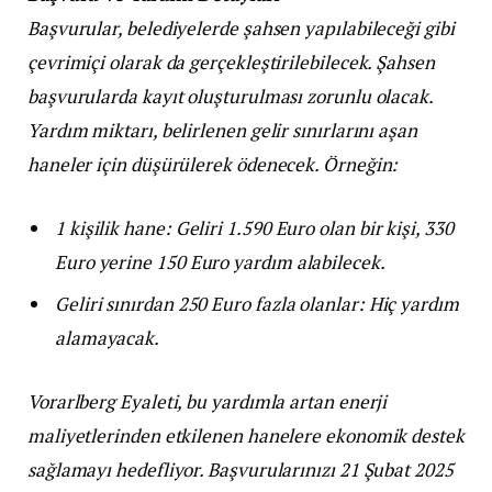
Başvurular, belediyelerde şahsen yapılabileceği gibi
çevrimiçi olarak da gerçekleştirilebilecek. Şahsen
başvurularda kayıt oluşturulması zorunlu olacak.
Yardım miktarı, belirlenen gelir sınırlarını aşan
haneler için düşürülerek ödenecek. Örneğin:
1 kişilik hane: Geliri 1.590 Euro olan bir kişi, 330
Euro yerine 150 Euro yardım alabilecek.
Geliri sınırdan 250 Euro fazla olanlar: Hiç yardım
alamayacak.
Vorarlberg Eyaleti, bu yardımla artan enerji
maliyetlerinden etkilenen hanelere ekonomik destek
sağlamayı hedefliyor. Başvurularınızı 21 Şubat 2025