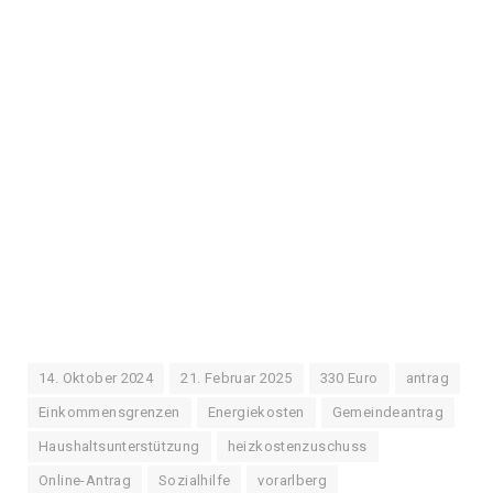
14. Oktober 2024
21. Februar 2025
330 Euro
antrag
Einkommensgrenzen
Energiekosten
Gemeindeantrag
Haushaltsunterstützung
heizkostenzuschuss
Online-Antrag
Sozialhilfe
vorarlberg