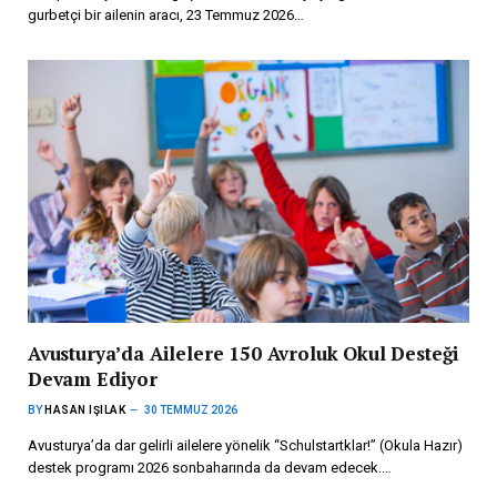
gurbetçi bir ailenin aracı, 23 Temmuz 2026…
Avusturya’da Ailelere 150 Avroluk Okul Desteği
Devam Ediyor
BY
HASAN IŞILAK
30 TEMMUZ 2026
Avusturya’da dar gelirli ailelere yönelik “Schulstartklar!” (Okula Hazır)
destek programı 2026 sonbaharında da devam edecek.…