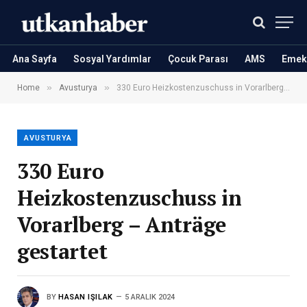
Ana Sayfa
Sosyal Yardımlar
Çocuk Parası
AMS
Emekl
»
»
Home
Avusturya
330 Euro Heizkostenzuschuss in Vorarlberg – Anträge gestartet
AVUSTURYA
330 Euro
Heizkostenzuschuss in
Vorarlberg – Anträge
gestartet
BY
HASAN IŞILAK
5 ARALIK 2024