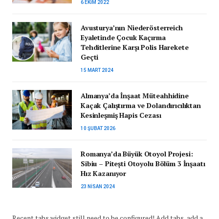
6 EKIM 2022
Avusturya’nın Niederösterreich
Eyaletinde Çocuk Kaçırma
Tehditlerine Karşı Polis Harekete
Geçti
15 MART 2024
Almanya’da İnşaat Müteahhidine
Kaçak Çalıştırma ve Dolandırıcılıktan
Kesinleşmiş Hapis Cezası
10 ŞUBAT 2026
Romanya’da Büyük Otoyol Projesi:
Sibiu – Pitești Otoyolu Bölüm 3 İnşaatı
Hız Kazanıyor
23 NISAN 2024
Recent tabs widget still need to be configured! Add tabs, add a