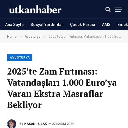
Ana Sayfa
Sosyal Yardımlar
Çocuk Parası
AMS
Emekl
»
»
Home
Avusturya
2025’te Zam Fırtınası: Vatandaşları 1.000 Euro’ya Varan Ekstra Masraflar Bekliyor
AVUSTURYA
2025’te Zam Fırtınası:
Vatandaşları 1.000 Euro’ya
Varan Ekstra Masraflar
Bekliyor
BY
HASAN IŞILAK
22 KASIM 2024