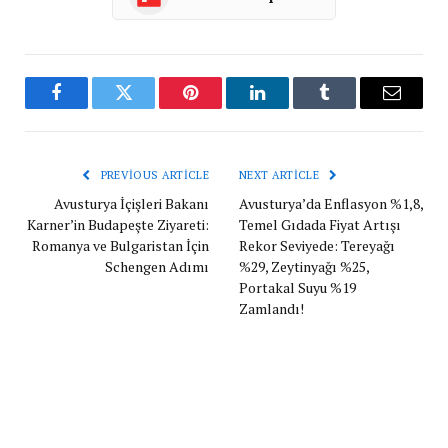
Facebook
Twitter
Pinterest
LinkedIn
Tumblr
Email
PREVIOUS ARTICLE
NEXT ARTICLE
Avusturya İçişleri Bakanı
Avusturya’da Enflasyon %1,8,
Karner’in Budapeşte Ziyareti:
Temel Gıdada Fiyat Artışı
Romanya ve Bulgaristan İçin
Rekor Seviyede: Tereyağı
Schengen Adımı
%29, Zeytinyağı %25,
Portakal Suyu %19
Zamlandı!