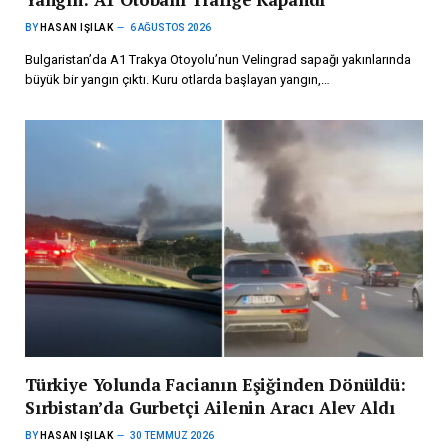
BY
HASAN IŞILAK
6 AĞUSTOS 2026
Bulgaristan’da A1 Trakya Otoyolu’nun Velingrad sapağı yakınlarında
büyük bir yangın çıktı. Kuru otlarda başlayan yangın,…
Türkiye Yolunda Facianın Eşiğinden Dönüldü:
Sırbistan’da Gurbetçi Ailenin Aracı Alev Aldı
BY
HASAN IŞILAK
30 TEMMUZ 2026