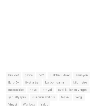
bisiklet
çevre
co2
Elektrikli Araç
emisyon
Euro 5+
fiyat artışı
karbon salınımı
kilometre
motosiklet
nova
otoyol
özel kullanım vergisi
şarj altyapısı
Sürdürülebilirlik
teşvik
vergi
Vinyet
Wallbox
Yakıt