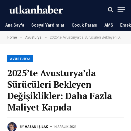
Ana Sayfa
Sosyal Yardımlar
Çocuk Parası
AMS
Emekl
»
»
Home
Avusturya
2025’te Avusturya’da Sürücüleri Bekleyen Değişiklikler: Daha Fazla Maliyet Kapıda
AVUSTURYA
2025’te Avusturya’da
Sürücüleri Bekleyen
Değişiklikler: Daha Fazla
Maliyet Kapıda
BY
HASAN IŞILAK
14 ARALIK 2024