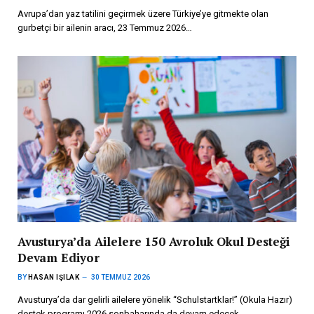
Avrupa’dan yaz tatilini geçirmek üzere Türkiye’ye gitmekte olan
gurbetçi bir ailenin aracı, 23 Temmuz 2026…
Avusturya’da Ailelere 150 Avroluk Okul Desteği
Devam Ediyor
BY
HASAN IŞILAK
30 TEMMUZ 2026
Avusturya’da dar gelirli ailelere yönelik “Schulstartklar!” (Okula Hazır)
destek programı 2026 sonbaharında da devam edecek.…