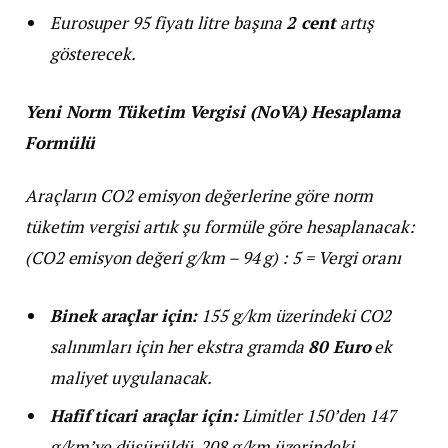
Eurosuper 95 fiyatı litre başına
2 cent
artış
gösterecek.
Yeni Norm Tüketim Vergisi (NoVA) Hesaplama
Formülü
Araçların CO2 emisyon değerlerine göre norm
tüketim vergisi artık şu formüle göre hesaplanacak:
(CO2 emisyon değeri g/km – 94 g) : 5 = Vergi oranı
Binek araçlar için:
155 g/km üzerindeki CO2
salınımları için her ekstra gramda
80 Euro
ek
maliyet uygulanacak.
Hafif ticari araçlar için:
Limitler 150’den 147
g/km’ye düşürüldü. 208 g/km üzerindeki