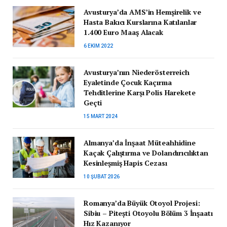
Avusturya’da AMS’in Hemşirelik ve
Hasta Bakıcı Kurslarına Katılanlar
1.400 Euro Maaş Alacak
6 EKIM 2022
Avusturya’nın Niederösterreich
Eyaletinde Çocuk Kaçırma
Tehditlerine Karşı Polis Harekete
Geçti
15 MART 2024
Almanya’da İnşaat Müteahhidine
Kaçak Çalıştırma ve Dolandırıcılıktan
Kesinleşmiş Hapis Cezası
10 ŞUBAT 2026
Romanya’da Büyük Otoyol Projesi:
Sibiu – Pitești Otoyolu Bölüm 3 İnşaatı
Hız Kazanıyor