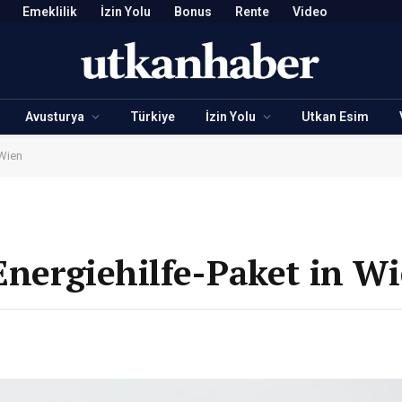
Emeklilik
İzin Yolu
Bonus
Rente
Video
Avusturya
Türkiye
İzin Yolu
Utkan Esim
 Wien
nergiehilfe-Paket in W