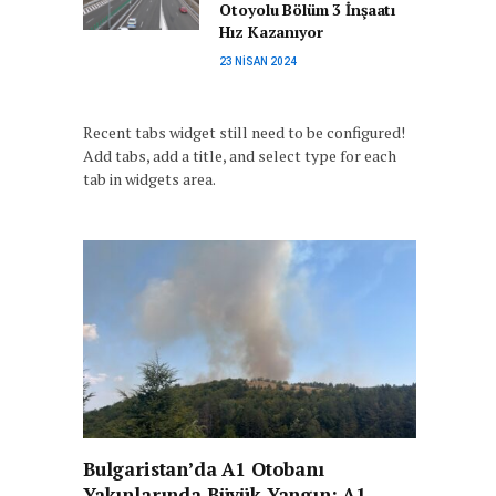
Otoyolu Bölüm 3 İnşaatı
Hız Kazanıyor
23 NISAN 2024
Recent tabs widget still need to be configured!
Add tabs, add a title, and select type for each
tab in widgets area.
Bulgaristan’da A1 Otobanı
Yakınlarında Büyük Yangın: A1