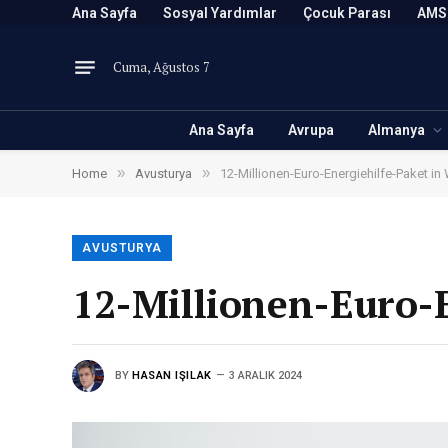
Ana Sayfa
Sosyal Yardımlar
Çocuk Parası
AMS
Cuma, Ağustos 7
Ana Sayfa
Avrupa
Almanya
»
»
Home
Avusturya
12-Millionen-Euro-Energiehilfe-Paket in
AVUSTURYA
12-Millionen-Euro-E
BY
HASAN IŞILAK
3 ARALIK 2024