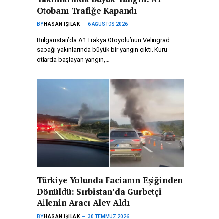
Otobanı Trafiğe Kapandı
BY
HASAN IŞILAK
6 AĞUSTOS 2026
Bulgaristan’da A1 Trakya Otoyolu’nun Velingrad
sapağı yakınlarında büyük bir yangın çıktı. Kuru
otlarda başlayan yangın,…
Türkiye Yolunda Facianın Eşiğinden
Dönüldü: Sırbistan’da Gurbetçi
Ailenin Aracı Alev Aldı
BY
HASAN IŞILAK
30 TEMMUZ 2026