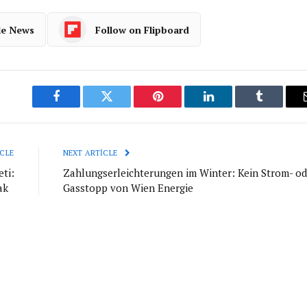
le News
Follow on Flipboard
Facebook
Twitter
Pinterest
LinkedIn
Tumblr
CLE
NEXT ARTICLE
ti:
Zahlungserleichterungen im Winter: Kein Strom- od
cak
Gasstopp von Wien Energie