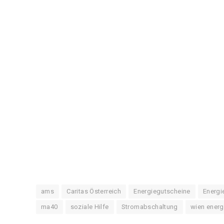
ams
Caritas Österreich
Energiegutscheine
Energi
ma40
soziale Hilfe
Stromabschaltung
wien energ