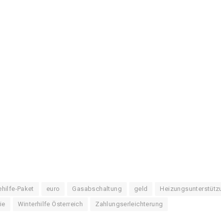
ehilfe-Paket
euro
Gasabschaltung
geld
Heizungsunterstütz
ie
Winterhilfe Österreich
Zahlungserleichterung