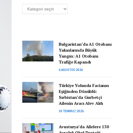
Kategoriler
Bulgaristan’da A1 Otobanı
Yakınlarında Büyük
Yangın: A1 Otobanı
Trafiğe Kapandı
6 AĞUSTOS 2026
Türkiye Yolunda Facianın
Eşiğinden Dönüldü:
Sırbistan’da Gurbetçi
Ailenin Aracı Alev Aldı
30 TEMMUZ 2026
Avusturya’da Ailelere 150
Avroluk Okul Desteği