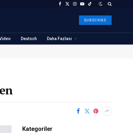
Facebook
X
Instagram
YouTube
TikTok
(Twitter)
SUBSCRIBE
Video
Deutsch
Daha Fazlası
ien
Kategoriler