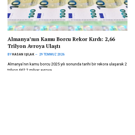
Almanya’nın Kamu Borcu Rekor Kırdı: 2,66
Trilyon Avroya Ulaştı
BY
HASAN IŞILAK
29 TEMMUZ 2026
Almanya’nın kamu borcu 2025 yılı sonunda tarihi bir rekora ulaşarak 2
trilyon 662,2 milyar avroya…