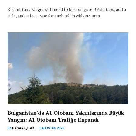
Recent tabs widget still need to be configured! Add tabs, add a
title, and select type for each tab in widgets area.
Bulgaristan’da A1 Otobanı Yakınlarında Büyük
Yangın: A1 Otobanı Trafiğe Kapandı
BY
HASAN IŞILAK
6 AĞUSTOS 2026