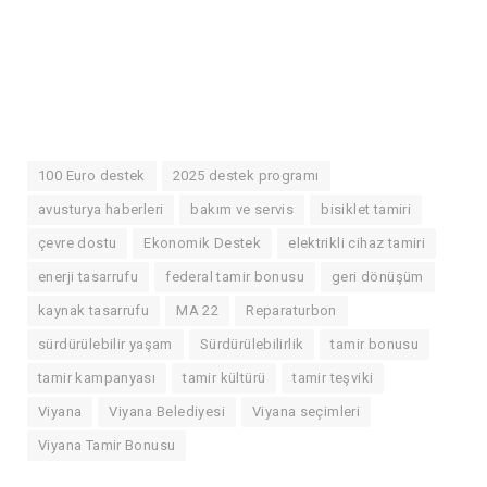
100 Euro destek
2025 destek programı
avusturya haberleri
bakım ve servis
bisiklet tamiri
çevre dostu
Ekonomik Destek
elektrikli cihaz tamiri
enerji tasarrufu
federal tamir bonusu
geri dönüşüm
kaynak tasarrufu
MA 22
Reparaturbon
sürdürülebilir yaşam
Sürdürülebilirlik
tamir bonusu
tamir kampanyası
tamir kültürü
tamir teşviki
Viyana
Viyana Belediyesi
Viyana seçimleri
Viyana Tamir Bonusu