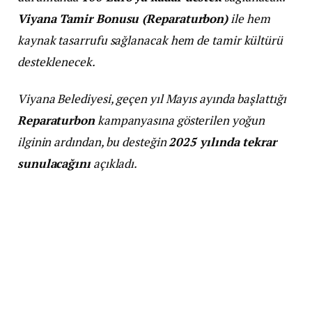
Viyana Tamir Bonusu (Reparaturbon)
ile hem
kaynak tasarrufu sağlanacak hem de tamir kültürü
desteklenecek.
Viyana Belediyesi, geçen yıl Mayıs ayında başlattığı
Reparaturbon
kampanyasına gösterilen yoğun
ilginin ardından, bu desteğin
2025 yılında tekrar
sunulacağını
açıkladı.