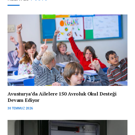
Avusturya’da Ailelere 150 Avroluk Okul Desteği
Devam Ediyor
30 TEMMUZ 2026