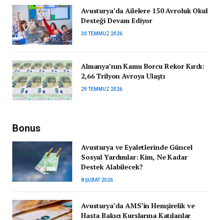
Avusturya’da Ailelere 150 Avroluk Okul
Desteği Devam Ediyor
30 TEMMUZ 2026
Almanya’nın Kamu Borcu Rekor Kırdı:
2,66 Trilyon Avroya Ulaştı
29 TEMMUZ 2026
Bonus
Avusturya ve Eyaletlerinde Güncel
Sosyal Yardımlar: Kim, Ne Kadar
Destek Alabilecek?
8 ŞUBAT 2026
Avusturya’da AMS’in Hemşirelik ve
Hasta Bakıcı Kurslarına Katılanlar