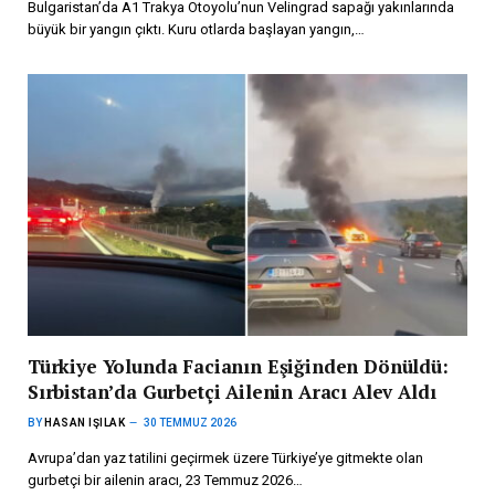
Bulgaristan’da A1 Trakya Otoyolu’nun Velingrad sapağı yakınlarında
büyük bir yangın çıktı. Kuru otlarda başlayan yangın,…
Türkiye Yolunda Facianın Eşiğinden Dönüldü:
Sırbistan’da Gurbetçi Ailenin Aracı Alev Aldı
BY
HASAN IŞILAK
30 TEMMUZ 2026
Avrupa’dan yaz tatilini geçirmek üzere Türkiye’ye gitmekte olan
gurbetçi bir ailenin aracı, 23 Temmuz 2026…