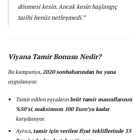
dönmesi kesin. Ancak kesin başlangıç
tarihi henüz netleşmedi.”
Viyana Tamir Bonusu Nedir?
Bu kampanya,
2020 sonbaharından bu yana
uygulanıyor.
Tamir edilen eşyaların
brüt tamir masraflarının
%50’si
,
maksimum 100 Euro’ya kadar
karşılanıyor.
Ayrıca,
tamir için verilen fiyat tekliflerinde 55