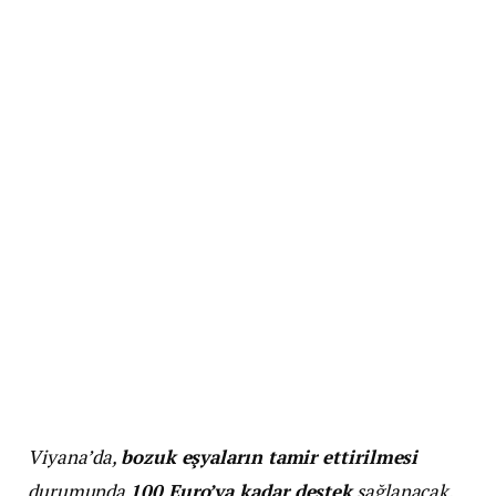
Viyana’da,
bozuk eşyaların tamir ettirilmesi
durumunda
100 Euro’ya kadar destek
sağlanacak.