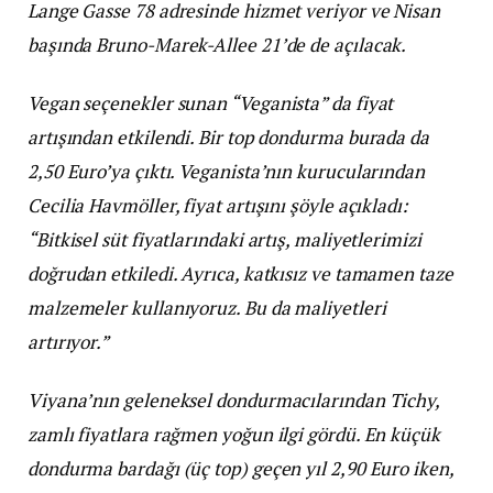
Lange Gasse 78 adresinde hizmet veriyor ve Nisan
başında Bruno-Marek-Allee 21’de de açılacak.
Vegan seçenekler sunan “Veganista” da fiyat
artışından etkilendi. Bir top dondurma burada da
2,50 Euro’ya çıktı. Veganista’nın kurucularından
Cecilia Havmöller, fiyat artışını şöyle açıkladı:
“Bitkisel süt fiyatlarındaki artış, maliyetlerimizi
doğrudan etkiledi. Ayrıca, katkısız ve tamamen taze
malzemeler kullanıyoruz. Bu da maliyetleri
artırıyor.”
Viyana’nın geleneksel dondurmacılarından Tichy,
zamlı fiyatlara rağmen yoğun ilgi gördü. En küçük
dondurma bardağı (üç top) geçen yıl 2,90 Euro iken,