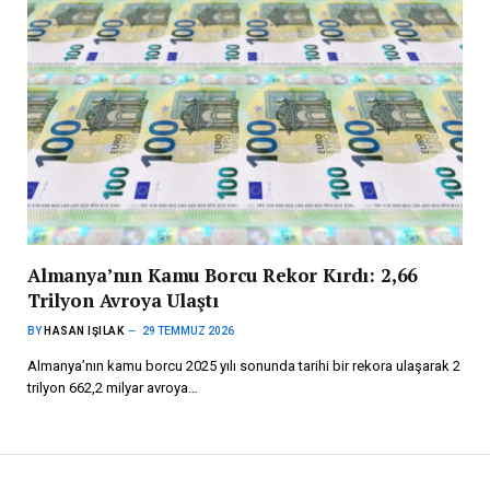
Almanya’nın Kamu Borcu Rekor Kırdı: 2,66
Trilyon Avroya Ulaştı
BY
HASAN IŞILAK
29 TEMMUZ 2026
Almanya’nın kamu borcu 2025 yılı sonunda tarihi bir rekora ulaşarak 2
trilyon 662,2 milyar avroya…