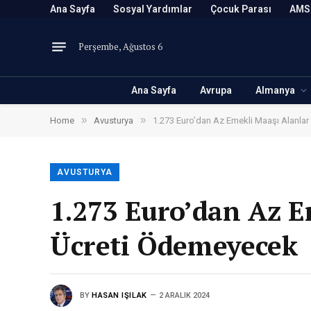
Ana Sayfa
Sosyal Yardımlar
Çocuk Parası
AMS
Perşembe, Ağustos 6
Ana Sayfa
Avrupa
Almanya
»
»
Home
Avusturya
1.273 Euro’dan Az Emekli Maaşı Alanla
AVUSTURYA
1.273 Euro’dan Az E
Ücreti Ödemeyecek
BY
HASAN IŞILAK
2 ARALIK 2024