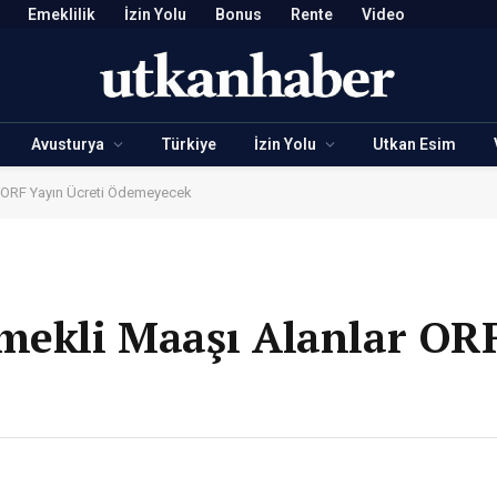
Emeklilik
İzin Yolu
Bonus
Rente
Video
Avusturya
Türkiye
İzin Yolu
Utkan Esim
r ORF Yayın Ücreti Ödemeyecek
mekli Maaşı Alanlar OR