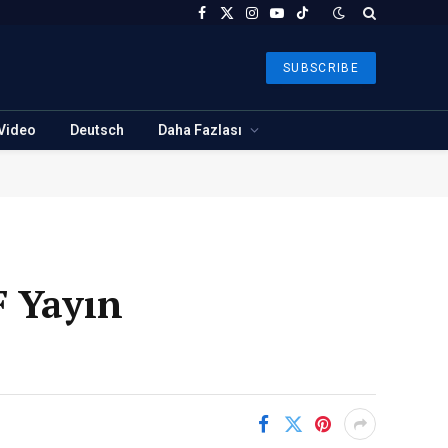
Facebook
X
Instagram
YouTube
TikTok
(Twitter)
SUBSCRIBE
Video
Deutsch
Daha Fazlası
F Yayın