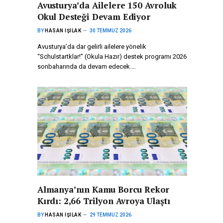
Avusturya’da Ailelere 150 Avroluk
Okul Desteği Devam Ediyor
BY
HASAN IŞILAK
30 TEMMUZ 2026
Avusturya’da dar gelirli ailelere yönelik
“Schulstartklar!” (Okula Hazır) destek programı 2026
sonbaharında da devam edecek.…
Almanya’nın Kamu Borcu Rekor
Kırdı: 2,66 Trilyon Avroya Ulaştı
BY
HASAN IŞILAK
29 TEMMUZ 2026