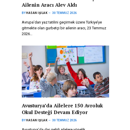
Ailenin Aracı Alev Aldı
BY
HASAN IŞILAK
30 TEMMUZ 2026
Avrupa’dan yaz tatilini geçirmek üzere Türkiye’ye
gitmekte olan gurbetçi bir ailenin aracı, 23 Temmuz
2026…
Avusturya’da Ailelere 150 Avroluk
Okul Desteği Devam Ediyor
BY
HASAN IŞILAK
30 TEMMUZ 2026
Avusturya’da dar gelirli ailelere yönelik