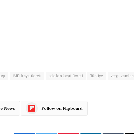
tışı
IMEI kayıt ücreti
telefon kayıt ücreti
Türkiye
vergi zamları
le News
Follow on Flipboard