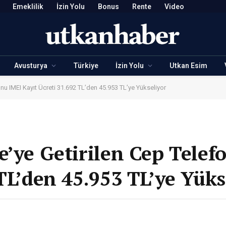
Emeklilik
İzin Yolu
Bonus
Rente
Video
Avusturya
Türkiye
İzin Yolu
Utkan Esim
fonu IMEI Kayıt Ücreti 31.692 TL’den 45.953 TL’ye Yükseliyor
e’ye Getirilen Cep Telef
 TL’den 45.953 TL’ye Yük