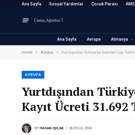
Ana Sayfa
Sosyal Yardımlar
Çocuk Parası
AMS
Cuma, Ağustos 7
Ana Sayfa
Avrupa
Almanya
»
»
Home
Avrupa
Yurtdışından Türkiye’ye Getirilen Cep Tele
AVRUPA
Yurtdışından Türkiy
Kayıt Ücreti 31.692
BY
HASAN IŞILAK
26 EYLÜL 2024