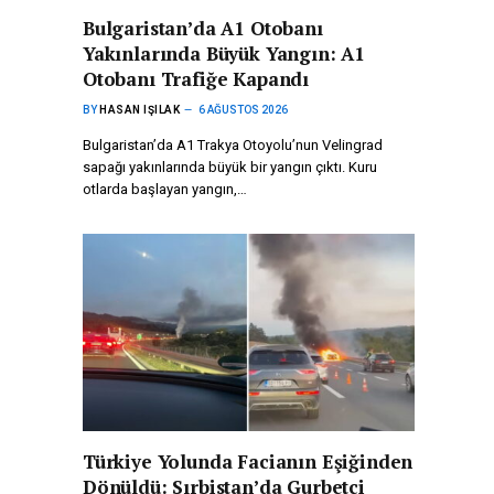
Bulgaristan’da A1 Otobanı
Yakınlarında Büyük Yangın: A1
Otobanı Trafiğe Kapandı
BY
HASAN IŞILAK
6 AĞUSTOS 2026
Bulgaristan’da A1 Trakya Otoyolu’nun Velingrad
sapağı yakınlarında büyük bir yangın çıktı. Kuru
otlarda başlayan yangın,…
Türkiye Yolunda Facianın Eşiğinden
Dönüldü: Sırbistan’da Gurbetçi