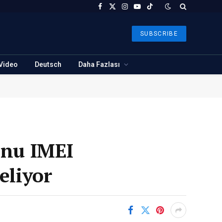
Facebook
X
Instagram
YouTube
TikTok
(Twitter)
SUBSCRIBE
Video
Deutsch
Daha Fazlası
onu IMEI
seliyor