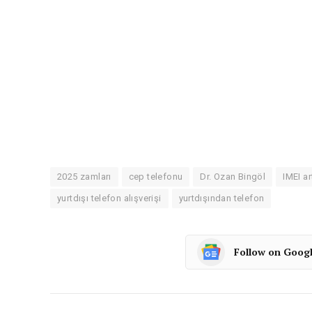
2025 zamları
cep telefonu
Dr. Ozan Bingöl
IMEI ar
yurtdışı telefon alışverişi
yurtdışından telefon
Follow on Goog