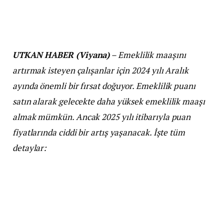
UTKAN HABER (Viyana)
– Emeklilik maaşını
artırmak isteyen çalışanlar için 2024 yılı Aralık
ayında önemli bir fırsat doğuyor. Emeklilik puanı
satın alarak gelecekte daha yüksek emeklilik maaşı
almak mümkün. Ancak 2025 yılı itibarıyla puan
fiyatlarında ciddi bir artış yaşanacak. İşte tüm
detaylar:
2025’te Puan Fiyatları Artıyor
Şu anda bir emeklilik puanının maliyeti,
Almanya’nın batısında 8.437 Euro, doğusunda ise
8.320 Euro. Ancak 1 Ocak 2025 itibarıyla bu fiyatlar