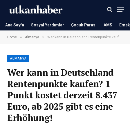
Ana Sayfa
Sosyal Yardımlar
Çocuk Parası
AMS
Emekl
»
»
Home
Almanya
Wer kann in Deutschland Rentenpunkte kaufen? 1 Punkt kostet derzeit 8.437 Euro, ab 2025 gibt es eine Erhöhung!
ALMANYA
Wer kann in Deutschland
Rentenpunkte kaufen? 1
Punkt kostet derzeit 8.437
Euro, ab 2025 gibt es eine
Erhöhung!