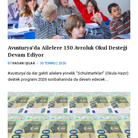
Avusturya’da Ailelere 150 Avroluk Okul Desteği
Devam Ediyor
BY
HASAN IŞILAK
30 TEMMUZ 2026
Avusturya’da dar gelirli ailelere yönelik “Schulstartklar!” (Okula Hazır)
destek programı 2026 sonbaharında da devam edecek.…