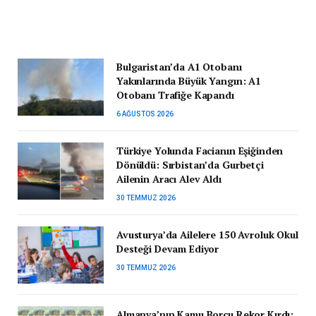
Bulgaristan’da A1 Otobanı
Yakınlarında Büyük Yangın: A1
Otobanı Trafiğe Kapandı
6 AĞUSTOS 2026
Türkiye Yolunda Facianın Eşiğinden
Dönüldü: Sırbistan’da Gurbetçi
Ailenin Aracı Alev Aldı
30 TEMMUZ 2026
Avusturya’da Ailelere 150 Avroluk Okul
Desteği Devam Ediyor
30 TEMMUZ 2026
Almanya’nın Kamu Borcu Rekor Kırdı: