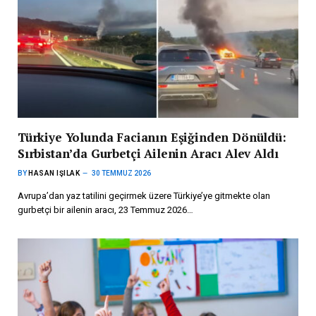
Türkiye Yolunda Facianın Eşiğinden Dönüldü:
Sırbistan’da Gurbetçi Ailenin Aracı Alev Aldı
BY
HASAN IŞILAK
30 TEMMUZ 2026
Avrupa’dan yaz tatilini geçirmek üzere Türkiye’ye gitmekte olan
gurbetçi bir ailenin aracı, 23 Temmuz 2026…