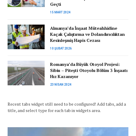
Geçti
15 MART 2024
Almanya’da İnşaat Müteahhidine
Kaçak Çalıştırma ve Dolandırıcılıktan
Kesinleşmiş Hapis Cezası
10 ŞUBAT 2026
Romanya’da Büyük Otoyol Projesi:
Sibiu – Pitești Otoyolu Bölüm 3 İnşaatı
Hız Kazanıyor
23 NISAN 2024
Recent tabs widget still need to be configured! Add tabs, add a
title, and select type for each tab in widgets area.