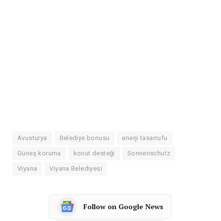
Avusturya
Belediye bonusu
enerji tasarrufu
Güneş koruma
konut desteği
Sonnenschutz
Viyana
Viyana Belediyesi
Follow on Google News