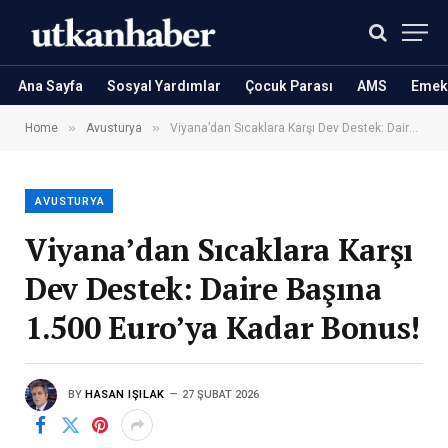
Ana Sayfa
Sosyal Yardımlar
Çocuk Parası
AMS
Emekl
»
»
Home
Avusturya
Viyana’dan Sıcaklara Karşı Dev Destek: Daire Başına 1.500 Euro’ya Kadar Bonus!
AVUSTURYA
Viyana’dan Sıcaklara Karşı
Dev Destek: Daire Başına
1.500 Euro’ya Kadar Bonus!
BY
HASAN IŞILAK
27 ŞUBAT 2026