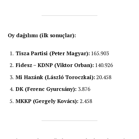
Oy dağılımı (ilk sonuçlar):
Tisza Partisi (Peter Magyar):
165.903
Fidesz – KDNP (Viktor Orban):
140.926
Mi Hazánk (László Toroczkai):
20.458
DK (Ferenc Gyurcsány):
3.876
MKKP (Gergely Kovács):
2.458