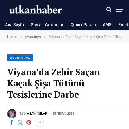
Ana Sayfa
Sosyal Yardımlar
Çocuk Parası
AMS
Emekl
»
»
Home
Avusturya
Viyana’da Zehir Saçan Kaçak Şişa Tütünü Tesislerine Darbe
AVUSTURYA
Viyana’da Zehir Saçan
Kaçak Şişa Tütünü
Tesislerine Darbe
BY
HASAN IŞILAK
15 NISAN 2026