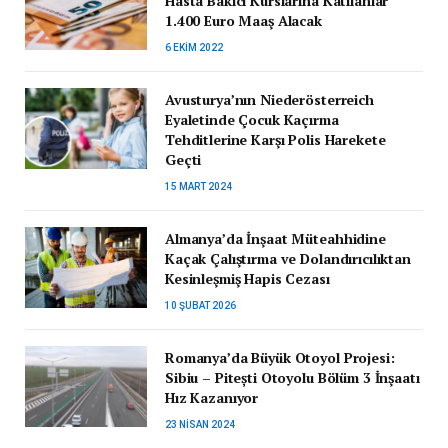
Hasta Bakıcı Kurslarına Katılanlar
1.400 Euro Maaş Alacak
6 EKIM 2022
Avusturya’nın Niederösterreich
Eyaletinde Çocuk Kaçırma
Tehditlerine Karşı Polis Harekete
Geçti
15 MART 2024
Almanya’da İnşaat Müteahhidine
Kaçak Çalıştırma ve Dolandırıcılıktan
Kesinleşmiş Hapis Cezası
10 ŞUBAT 2026
Romanya’da Büyük Otoyol Projesi:
Sibiu – Pitești Otoyolu Bölüm 3 İnşaatı
Hız Kazanıyor
23 NISAN 2024