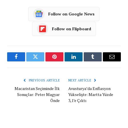
Follow on Google News
Follow on Flipboard
Facebook
Twitter
Pinterest
LinkedIn
Tumblr
Email
PREVIOUS ARTICLE
NEXT ARTICLE
Macaristan Seçiminde İlk
Avusturya’da Enflasyon
Sonuçlar: Peter Magyar
Yükselişte: Martta Yüzde
Önde
3,1’e Çıktı