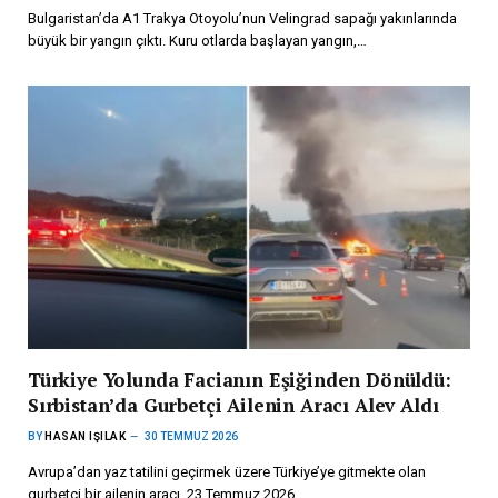
Bulgaristan’da A1 Trakya Otoyolu’nun Velingrad sapağı yakınlarında
büyük bir yangın çıktı. Kuru otlarda başlayan yangın,…
Türkiye Yolunda Facianın Eşiğinden Dönüldü:
Sırbistan’da Gurbetçi Ailenin Aracı Alev Aldı
BY
HASAN IŞILAK
30 TEMMUZ 2026
Avrupa’dan yaz tatilini geçirmek üzere Türkiye’ye gitmekte olan
gurbetçi bir ailenin aracı, 23 Temmuz 2026…