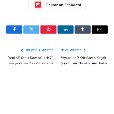
Follow on Flipboard
Facebook
Twitter
Pinterest
LinkedIn
Tumblr
Email
PREVIOUS ARTICLE
NEXT ARTICLE
Yeni AB Sınır Kontrolleri: 70
Viyana’da Zehir Saçan Kaçak
saniye yerine 3 saat bekleme
Şişa Tütünü Tesislerine Darbe