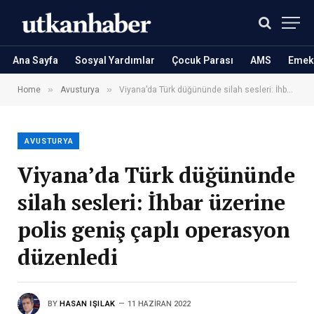
Ana Sayfa
Sosyal Yardımlar
Çocuk Parası
AMS
Emekl
»
»
Home
Avusturya
Viyana’da Türk düğününde silah sesleri: İhbar üzerine polis geniş çaplı operasyon düzenledi
AVUSTURYA
Viyana’da Türk düğününde
silah sesleri: İhbar üzerine
polis geniş çaplı operasyon
düzenledi
BY
HASAN IŞILAK
11 HAZIRAN 2022