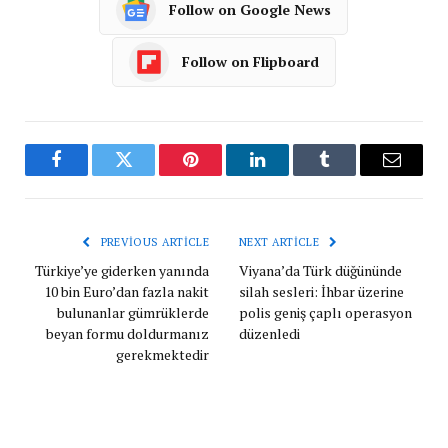
Follow on Google News
Follow on Flipboard
Facebook
Twitter
Pinterest
LinkedIn
Tumblr
Email
PREVIOUS ARTICLE
NEXT ARTICLE
Türkiye’ye giderken yanında
Viyana’da Türk düğününde
10 bin Euro’dan fazla nakit
silah sesleri: İhbar üzerine
bulunanlar gümrüklerde
polis geniş çaplı operasyon
beyan formu doldurmanız
düzenledi
gerekmektedir