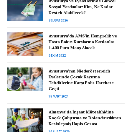
Avusturya ve Eyaletlerinde Güncel
Sosyal Yardımlar: Kim, Ne Kadar
Destek Alabilecek?
8 ŞUBAT 2026
Avusturya’da AMS’in Hemşirelik ve
Hasta Bakıcı Kurslarına Katılanlar
1.400 Euro Maaş Alacak
6 EKIM 2022
Avusturya’nın Niederösterreich
Eyaletinde Çocuk Kaçırma
Tehditlerine Karşı Polis Harekete
Geçti
15 MART 2024
Almanya’da İnşaat Müteahhidine
Kaçak Çalıştırma ve Dolandırıcılıktan
Kesinleşmiş Hapis Cezası
10 ŞUBAT 2026