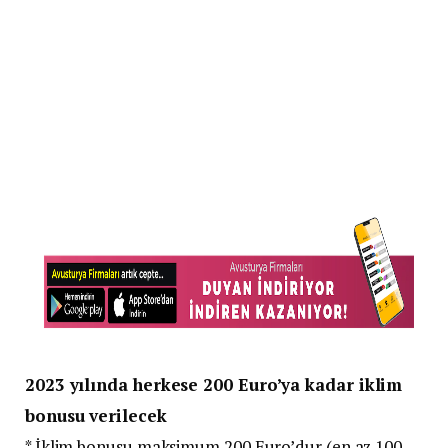
2023 yılında herkese 200 Euro’ya kadar iklim
bonusu verilecek
* İklim bonusu maksimum 200 Euro’dur (en az 100