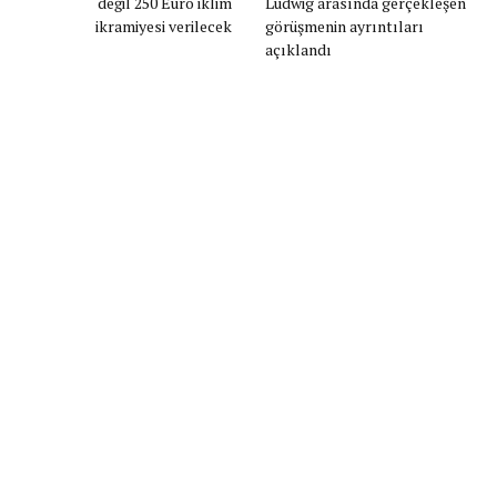
değil 250 Euro iklim
Ludwig arasında gerçekleşen
ikramiyesi verilecek
görüşmenin ayrıntıları
açıklandı