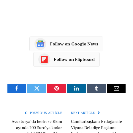
Follow on Google News
Follow on Flipboard
Facebook
Twitter
Pinterest
LinkedIn
Tumblr
Email
PREVIOUS ARTICLE
NEXT ARTICLE
Avusturya’da herkese Ekim
Cumhurbaşkanı Erdoğan ile
ayında 200 Euro’ya kadar
Viyana Belediye Başkanı