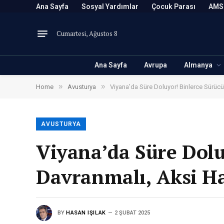
Ana Sayfa
Sosyal Yardımlar
Çocuk Parası
AMS
Cumartesi, Ağustos 8
Ana Sayfa
Avrupa
Almanya
»
»
Home
Avusturya
Viyana’da Süre Doluyor! Binlerce Sürücü
AVUSTURYA
Viyana’da Süre Dolu
Davranmalı, Aksi Ha
BY
HASAN IŞILAK
2 ŞUBAT 2025