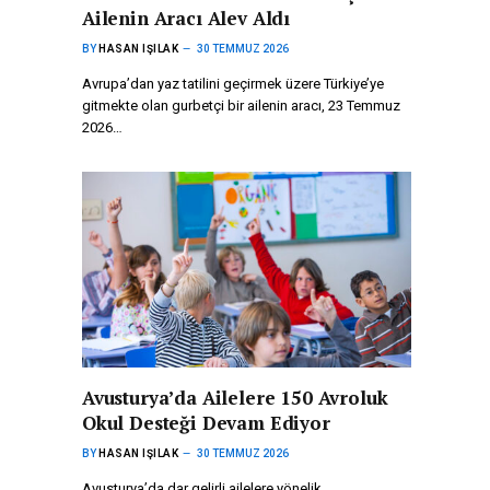
Ailenin Aracı Alev Aldı
BY
HASAN IŞILAK
30 TEMMUZ 2026
Avrupa’dan yaz tatilini geçirmek üzere Türkiye’ye
gitmekte olan gurbetçi bir ailenin aracı, 23 Temmuz
2026…
Avusturya’da Ailelere 150 Avroluk
Okul Desteği Devam Ediyor
BY
HASAN IŞILAK
30 TEMMUZ 2026
Avusturya’da dar gelirli ailelere yönelik