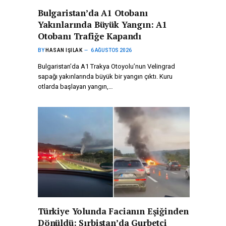
Bulgaristan’da A1 Otobanı
Yakınlarında Büyük Yangın: A1
Otobanı Trafiğe Kapandı
BY
HASAN IŞILAK
6 AĞUSTOS 2026
Bulgaristan’da A1 Trakya Otoyolu’nun Velingrad
sapağı yakınlarında büyük bir yangın çıktı. Kuru
otlarda başlayan yangın,…
Türkiye Yolunda Facianın Eşiğinden
Dönüldü: Sırbistan’da Gurbetçi