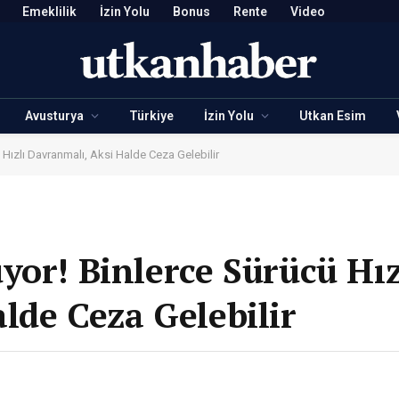
Emeklilik
İzin Yolu
Bonus
Rente
Video
Avusturya
Türkiye
İzin Yolu
Utkan Esim
 Hızlı Davranmalı, Aksi Halde Ceza Gelebilir
yor! Binlerce Sürücü Hız
lde Ceza Gelebilir