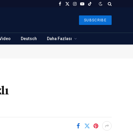
Facebook
X
Instagram
YouTube
TikTok
(Twitter)
SUBSCRIBE
Video
Deutsch
Daha Fazlası
lı