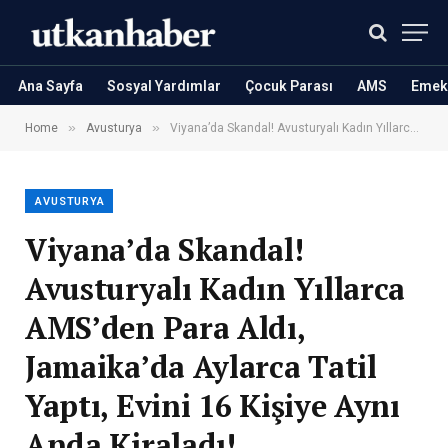
Ana Sayfa
Sosyal Yardımlar
Çocuk Parası
AMS
Emekl
»
»
Home
Avusturya
Viyana’da Skandal! Avusturyalı Kadın Yıllarca AMS’den Para Aldı, Jamaika’da Aylarca Tatil Yaptı, Evini 16 Kişiye Aynı Anda Kiraladı!
AVUSTURYA
Viyana’da Skandal!
Avusturyalı Kadın Yıllarca
AMS’den Para Aldı,
Jamaika’da Aylarca Tatil
Yaptı, Evini 16 Kişiye Aynı
Anda Kiraladı!