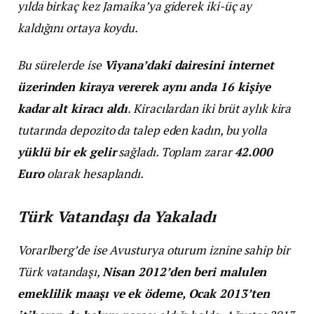
yılda birkaç kez Jamaika’ya giderek iki-üç ay
kaldığını ortaya koydu.
Bu sürelerde ise
Viyana’daki dairesini internet
üzerinden kiraya vererek aynı anda 16 kişiye
kadar alt kiracı aldı
. Kiracılardan iki brüt aylık kira
tutarında depozito da talep eden kadın, bu yolla
yüklü bir ek gelir
sağladı. Toplam zarar
42.000
Euro
olarak hesaplandı.
Türk Vatandaşı da Yakaladı
Vorarlberg’de ise Avusturya oturum iznine sahip bir
Türk vatandaşı,
Nisan 2012’den beri malulen
emeklilik maaşı ve ek ödeme, Ocak 2013’ten