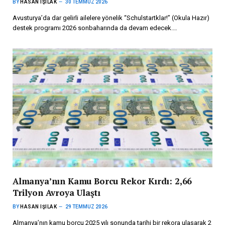
BY
HASAN IŞILAK
30 TEMMUZ 2026
Avusturya’da dar gelirli ailelere yönelik “Schulstartklar!” (Okula Hazır)
destek programı 2026 sonbaharında da devam edecek.…
Almanya’nın Kamu Borcu Rekor Kırdı: 2,66
Trilyon Avroya Ulaştı
BY
HASAN IŞILAK
29 TEMMUZ 2026
Almanya’nın kamu borcu 2025 yılı sonunda tarihi bir rekora ulaşarak 2