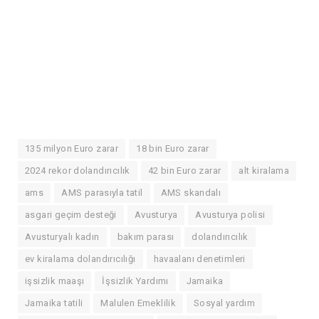
135 milyon Euro zarar
18 bin Euro zarar
2024 rekor dolandırıcılık
42 bin Euro zarar
alt kiralama
ams
AMS parasıyla tatil
AMS skandalı
asgari geçim desteği
Avusturya
Avusturya polisi
Avusturyalı kadın
bakım parası
dolandırıcılık
ev kiralama dolandırıcılığı
havaalanı denetimleri
işsizlik maaşı
İşsizlik Yardımı
Jamaika
Jamaika tatili
Malulen Emeklilik
Sosyal yardım