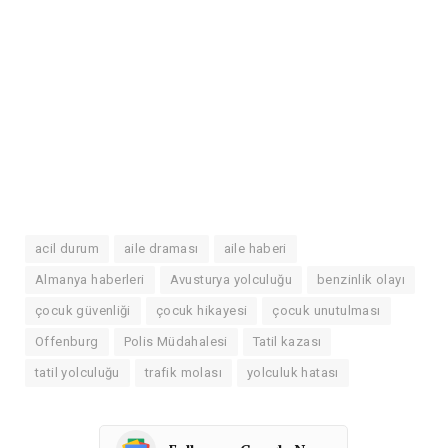
acil durum
aile draması
aile haberi
Almanya haberleri
Avusturya yolculuğu
benzinlik olayı
çocuk güvenliği
çocuk hikayesi
çocuk unutulması
Offenburg
Polis Müdahalesi
Tatil kazası
tatil yolculuğu
trafik molası
yolculuk hatası