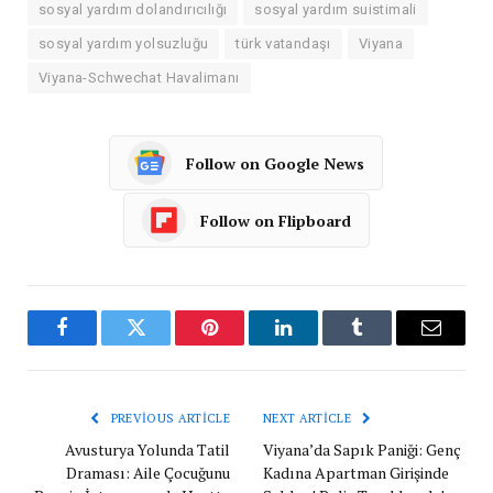
sosyal yardım dolandırıcılığı
sosyal yardım suistimali
sosyal yardım yolsuzluğu
türk vatandaşı
Viyana
Viyana-Schwechat Havalimanı
Follow on Google News
Follow on Flipboard
Facebook
Twitter
Pinterest
LinkedIn
Tumblr
Email
PREVIOUS ARTICLE
NEXT ARTICLE
Avusturya Yolunda Tatil
Viyana’da Sapık Paniği: Genç
Draması: Aile Çocuğunu
Kadına Apartman Girişinde