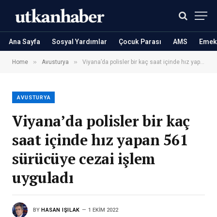
Ana Sayfa
Sosyal Yardımlar
Çocuk Parası
AMS
Emekl
»
»
Home
Avusturya
Viyana’da polisler bir kaç saat içinde hız yapan 561 sürücüye cezai işlem uyguladı
AVUSTURYA
Viyana’da polisler bir kaç
saat içinde hız yapan 561
sürücüye cezai işlem
uyguladı
BY
HASAN IŞILAK
1 EKIM 2022