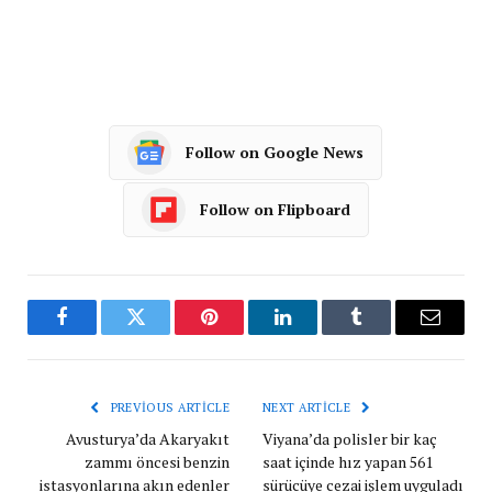
Follow on Google News
Follow on Flipboard
Facebook
Twitter
Pinterest
LinkedIn
Tumblr
Email
PREVIOUS ARTICLE
NEXT ARTICLE
Avusturya’da Akaryakıt
Viyana’da polisler bir kaç
zammı öncesi benzin
saat içinde hız yapan 561
istasyonlarına akın edenler
sürücüye cezai işlem uyguladı