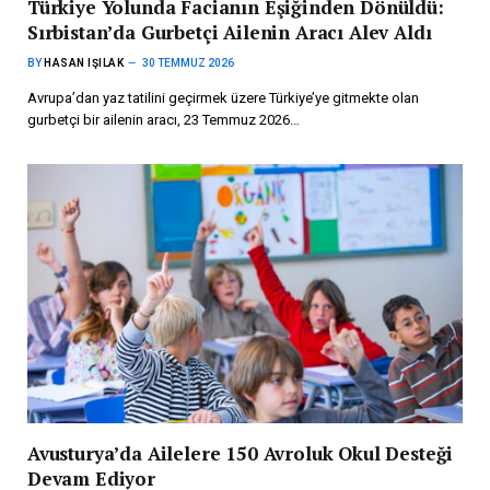
Türkiye Yolunda Facianın Eşiğinden Dönüldü:
Sırbistan’da Gurbetçi Ailenin Aracı Alev Aldı
BY
HASAN IŞILAK
30 TEMMUZ 2026
Avrupa’dan yaz tatilini geçirmek üzere Türkiye’ye gitmekte olan
gurbetçi bir ailenin aracı, 23 Temmuz 2026…
Avusturya’da Ailelere 150 Avroluk Okul Desteği
Devam Ediyor