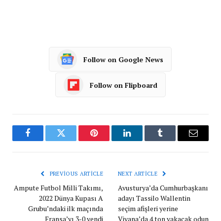
Follow on Google News
Follow on Flipboard
Facebook
Twitter
Pinterest
LinkedIn
Tumblr
Email
PREVIOUS ARTICLE
NEXT ARTICLE
Ampute Futbol Milli Takımı,
Avusturya’da Cumhurbaşkanı
2022 Dünya Kupası A
adayı Tassilo Wallentin
Grubu’ndaki ilk maçında
seçim afişleri yerine
Fransa’yı 3-0 yendi
Viyana’da 4 ton yakacak odun