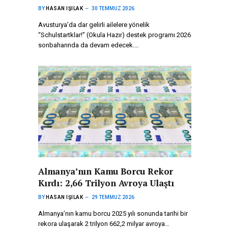
BY
HASAN IŞILAK
30 TEMMUZ 2026
Avusturya’da dar gelirli ailelere yönelik
“Schulstartklar!” (Okula Hazır) destek programı 2026
sonbaharında da devam edecek.…
Almanya’nın Kamu Borcu Rekor
Kırdı: 2,66 Trilyon Avroya Ulaştı
BY
HASAN IŞILAK
29 TEMMUZ 2026
Almanya’nın kamu borcu 2025 yılı sonunda tarihi bir
rekora ulaşarak 2 trilyon 662,2 milyar avroya…