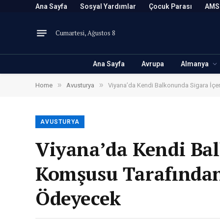
Ana Sayfa
Sosyal Yardımlar
Çocuk Parası
AMS
Cumartesi, Ağustos 8
Ana Sayfa
Avrupa
Almanya
»
»
Home
Avusturya
Viyana’da Kendi Balkonunda Sigara İç
AVUSTURYA
Viyana’da Kendi Ba
Komşusu Tarafından 
Ödeyecek