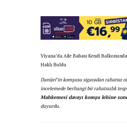
Viyana’da Aile Babası Kendi Balkonund
Haklı Buldu
Danijel’in komşusu sigaradan rahatsız ol
incelemede herhangi bir rahatsızlık te
Mahkemesi davayı komşu lehine sonu
duyurdu.