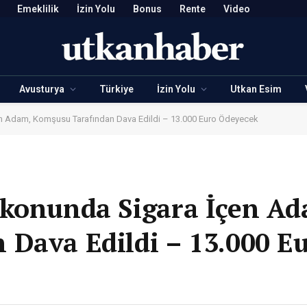
Emeklilik
İzin Yolu
Bonus
Rente
Video
Avusturya
Türkiye
İzin Yolu
Utkan Esim
en Adam, Komşusu Tarafından Dava Edildi – 13.000 Euro Ödeyecek
lkonunda Sigara İçen Ad
Dava Edildi – 13.000 E