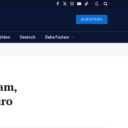
Facebook
X
Instagram
YouTube
TikTok
(Twitter)
SUBSCRIBE
Video
Deutsch
Daha Fazlası
am,
uro