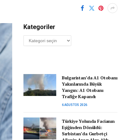
Kategoriler
Kategoriler
Bulgaristan’da A1 Otobanı
Yakınlarında Büyük
Yangın: A1 Otobanı
Trafiğe Kapandı
6 AĞUSTOS 2026
Türkiye Yolunda Facianın
Eşiğinden Dönüldü:
Sırbistan’da Gurbetçi
Ailenin Aracı Alev Aldı