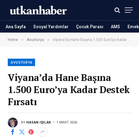
Ana Sayfa
Sosyal Yardımlar
Çocuk Parası
AMS
Emekl
»
»
Home
Avusturya
Viyana’da Hane Başına 1.500 Euro’ya Kadar Destek Fırsatı
AVUSTURYA
Viyana’da Hane Başına
1.500 Euro’ya Kadar Destek
Fırsatı
BY
HASAN IŞILAK
1 MART 2026