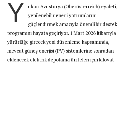
Y
ukarı Avusturya (Oberösterreich) eyaleti,
yenilenebilir enerji yatırımlarını
güçlendirmek amacıyla önemli bir destek
programını hayata geçiriyor. 1 Mart 2026 itibarıyla
yürürlüğe girecek yeni düzenleme kapsamında,
mevcut güneş enerjisi (PV) sistemlerine sonradan
eklenecek elektrik depolama üniteleri için kilovat
saat (kWh) başına 150 Euro teşvik verilecek.
Programla birlikte hem bireysel elektrik öz
tüketiminin artırılması hem de enerji şebekesinin
daha istikrarlı hale getirilmesi hedefleniyor.