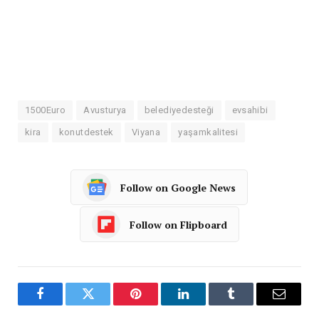
1500Euro
Avusturya
belediyedesteği
evsahibi
kira
konutdestek
Viyana
yaşamkalitesi
Follow on Google News
Follow on Flipboard
Facebook
Twitter
Pinterest
LinkedIn
Tumblr
Email