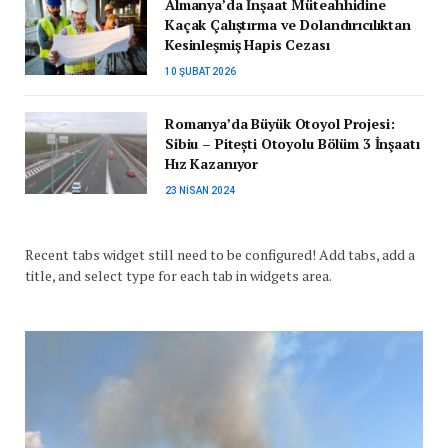
Almanya’da İnşaat Müteahhidine
Kaçak Çalıştırma ve Dolandırıcılıktan
Kesinleşmiş Hapis Cezası
10 ŞUBAT 2026
Romanya’da Büyük Otoyol Projesi:
Sibiu – Pitești Otoyolu Bölüm 3 İnşaatı
Hız Kazanıyor
23 NISAN 2024
Recent tabs widget still need to be configured! Add tabs, add a
title, and select type for each tab in widgets area.