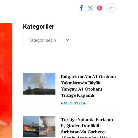
Kategoriler
Kategoriler
Bulgaristan’da A1 Otobanı
Yakınlarında Büyük
Yangın: A1 Otobanı
Trafiğe Kapandı
6 AĞUSTOS 2026
Türkiye Yolunda Facianın
Eşiğinden Dönüldü:
Sırbistan’da Gurbetçi
Ailenin Aracı Alev Aldı