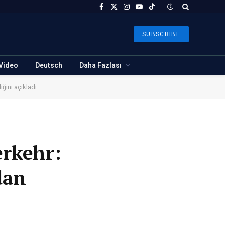
Facebook
X
Instagram
YouTube
TikTok
(Twitter)
SUBSCRIBE
Video
Deutsch
Daha Fazlası
ğini açıkladı
erkehr:
dan