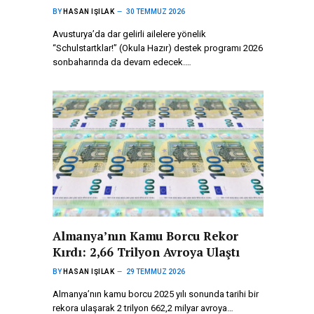
BY
HASAN IŞILAK
30 TEMMUZ 2026
Avusturya’da dar gelirli ailelere yönelik
“Schulstartklar!” (Okula Hazır) destek programı 2026
sonbaharında da devam edecek.…
Almanya’nın Kamu Borcu Rekor
Kırdı: 2,66 Trilyon Avroya Ulaştı
BY
HASAN IŞILAK
29 TEMMUZ 2026
Almanya’nın kamu borcu 2025 yılı sonunda tarihi bir
rekora ulaşarak 2 trilyon 662,2 milyar avroya…