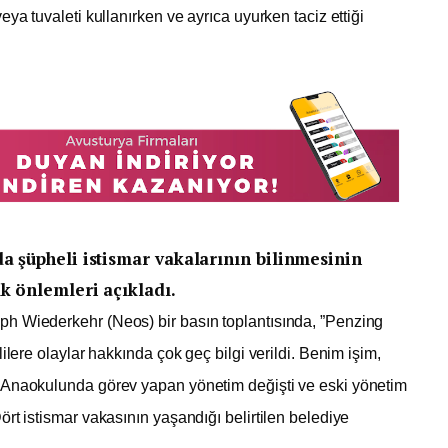
ya tuvaleti kullanırken ve ayrıca uyurken taciz ettiği
a şüpheli istismar vakalarının bilinmesinin
k önlemleri açıkladı.
h Wiederkehr (Neos) bir basın toplantısında, ”Penzing
ilere olaylar hakkında çok geç bilgi verildi. Benim işim,
k.Anaokulunda görev yapan yönetim değişti ve eski yönetim
rt istismar vakasının yaşandığı belirtilen belediye