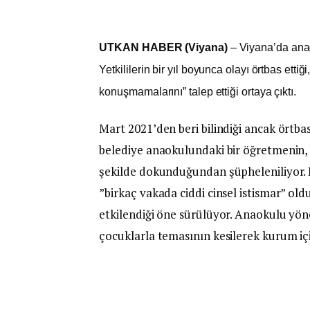
UTKAN HABER (Viyana)
– Viyana’da ana
Yetkililerin bir yıl boyunca olayı örtbas etti
konuşmamalarını” talep ettiği ortaya çıktı.
Mart 2021’den beri bilindiği ancak örtbas
belediye anaokulundaki bir öğretmenin, 
şekilde dokunduğundan şüpheleniliyor. E
”birkaç vakada ciddi cinsel istismar” old
etkilendiği öne sürülüyor. Anaokulu yön
çocuklarla temasının kesilerek kurum için