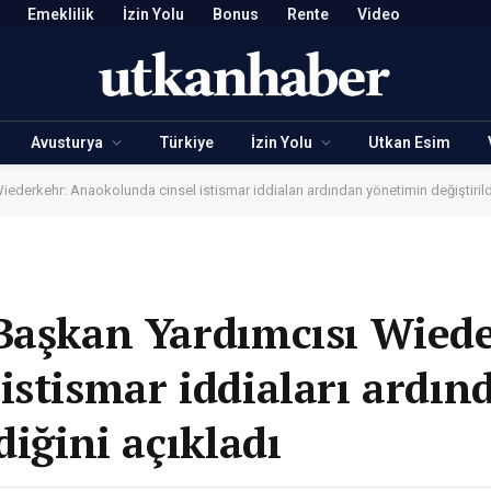
Emeklilik
İzin Yolu
Bonus
Rente
Video
Avusturya
Türkiye
İzin Yolu
Utkan Esim
ederkehr: Anaokolunda cinsel istismar iddiaları ardından yönetimin değiştirildi
Başkan Yardımcısı Wied
istismar iddiaları ardın
diğini açıkladı