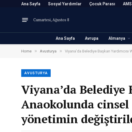
Ana Sayfa
Sosyal Yardımlar
Çocuk Parası
AMS
Cumartesi, Ağustos 8
Ana Sayfa
Avrupa
Almanya
»
»
Home
Avusturya
Viyana’da Belediye Başkan Yardımcısı Wi
AVUSTURYA
Viyana’da Belediye 
Anaokolunda cinsel 
yönetimin değiştiril