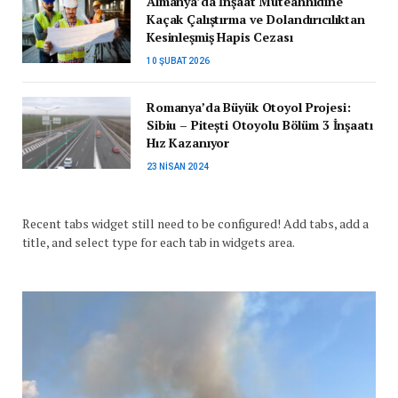
Almanya’da İnşaat Müteahhidine
Kaçak Çalıştırma ve Dolandırıcılıktan
Kesinleşmiş Hapis Cezası
10 ŞUBAT 2026
Romanya’da Büyük Otoyol Projesi:
Sibiu – Pitești Otoyolu Bölüm 3 İnşaatı
Hız Kazanıyor
23 NISAN 2024
Recent tabs widget still need to be configured! Add tabs, add a
title, and select type for each tab in widgets area.