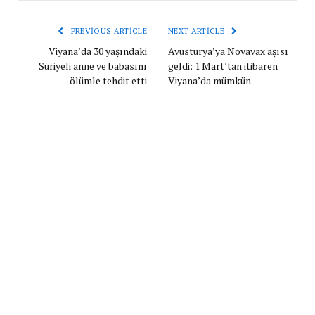
PREVIOUS ARTICLE
NEXT ARTICLE
Viyana’da 30 yaşındaki
Avusturya’ya Novavax aşısı
Suriyeli anne ve babasını
geldi: 1 Mart’tan itibaren
ölümle tehdit etti
Viyana’da mümkün