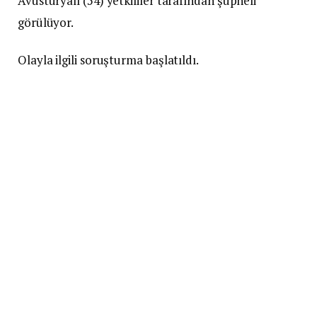
Avusturyalı (54) yetkililer tarafından şüpheli
görülüyor.
Olayla ilgili soruşturma başlatıldı.