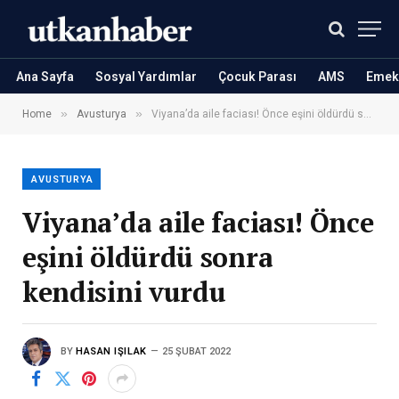
Ana Sayfa
Sosyal Yardımlar
Çocuk Parası
AMS
Emekl
»
»
Home
Avusturya
Viyana’da aile faciası! Önce eşini öldürdü sonra kendisini vurdu
AVUSTURYA
Viyana’da aile faciası! Önce
eşini öldürdü sonra
kendisini vurdu
BY
HASAN IŞILAK
25 ŞUBAT 2022