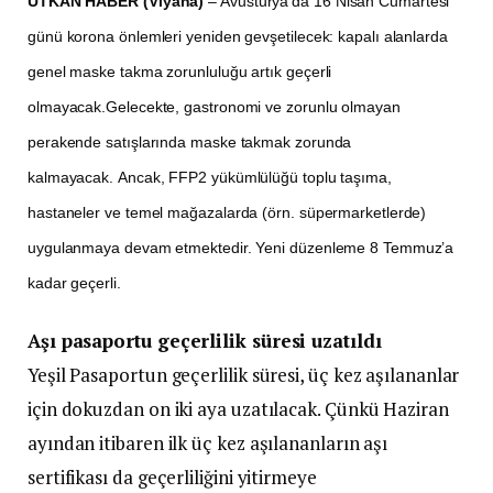
UTKAN HABER (Viyana)
– Avusturya’da 16 Nisan Cumartesi
günü korona önlemleri yeniden gevşetilecek: kapalı alanlarda
genel maske takma zorunluluğu artık geçerli
olmayacak.Gelecekte, gastronomi ve zorunlu olmayan
perakende satışlarında maske takmak zorunda
kalmayacak. Ancak, FFP2 yükümlülüğü toplu taşıma,
hastaneler ve temel mağazalarda (örn. süpermarketlerde)
uygulanmaya devam etmektedir. Yeni düzenleme 8 Temmuz’a
kadar geçerli.
Aşı pasaportu geçerlilik süresi uzatıldı
Yeşil Pasaportun geçerlilik süresi, üç kez aşılananlar
için dokuzdan on iki aya uzatılacak. Çünkü Haziran
ayından itibaren ilk üç kez aşılananların aşı
sertifikası da geçerliliğini yitirmeye