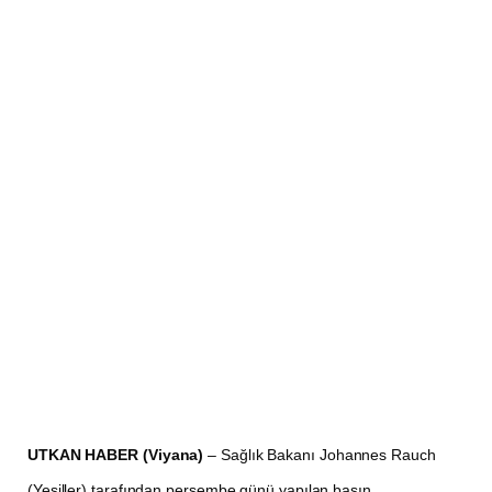
UTKAN HABER (Viyana)
– Sağlık Bakanı Johannes Rauch
(Yeşiller) tarafından perşembe günü yapılan basın