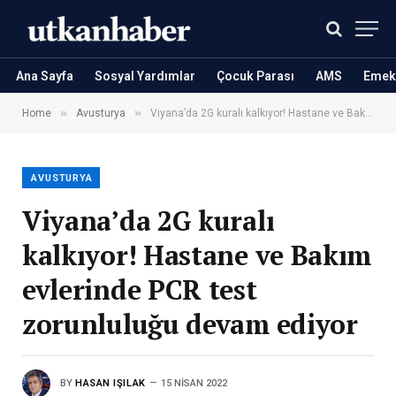
Ana Sayfa
Sosyal Yardımlar
Çocuk Parası
AMS
Emekl
»
»
Home
Avusturya
Viyana’da 2G kuralı kalkıyor! Hastane ve Bakım evlerinde PCR test zorunluluğu devam ediyor
AVUSTURYA
Viyana’da 2G kuralı
kalkıyor! Hastane ve Bakım
evlerinde PCR test
zorunluluğu devam ediyor
BY
HASAN IŞILAK
15 NISAN 2022