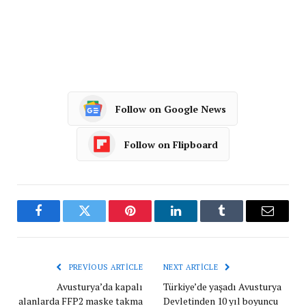
Follow on Google News
Follow on Flipboard
Facebook
Twitter
Pinterest
LinkedIn
Tumblr
Email
PREVIOUS ARTICLE
NEXT ARTICLE
Avusturya’da kapalı
Türkiye’de yaşadı Avusturya
alanlarda FFP2 maske takma
Devletinden 10 yıl boyuncu