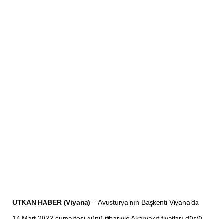
UTKAN HABER (Viyana)
– Avusturya’nın Başkenti Viyana’da
14 Mart 2022 cumartesi günü itibariyle Akaryakıt fiyatları düştü.