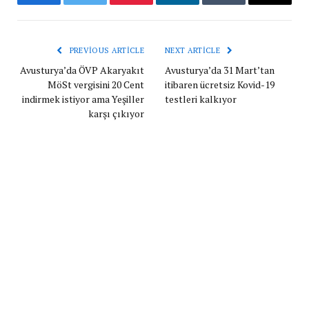
Facebook
Twitter
Pinterest
LinkedIn
Tumblr
Email
PREVIOUS ARTICLE
NEXT ARTICLE
Avusturya’da ÖVP Akaryakıt
Avusturya’da 31 Mart’tan
MöSt vergisini 20 Cent
itibaren ücretsiz Kovid-19
indirmek istiyor ama Yeşiller
testleri kalkıyor
karşı çıkıyor