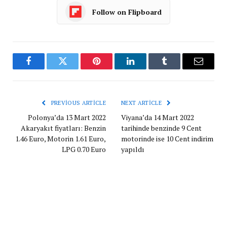
Follow on Flipboard
Facebook
Twitter
Pinterest
LinkedIn
Tumblr
Email
PREVIOUS ARTICLE
NEXT ARTICLE
Polonya’da 13 Mart 2022
Viyana’da 14 Mart 2022
Akaryakıt fiyatları: Benzin
tarihinde benzinde 9 Cent
1.46 Euro, Motorin 1.61 Euro,
motorinde ise 10 Cent indirim
LPG 0.70 Euro
yapıldı