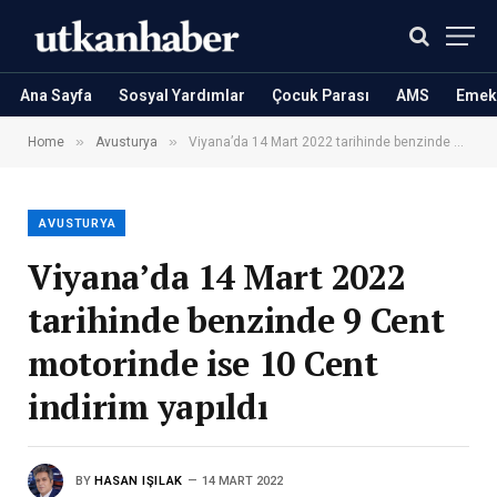
Ana Sayfa
Sosyal Yardımlar
Çocuk Parası
AMS
Emekl
»
»
Home
Avusturya
Viyana’da 14 Mart 2022 tarihinde benzinde 9 Cent motorinde ise 10 Cent indirim yapıldı
AVUSTURYA
Viyana’da 14 Mart 2022
tarihinde benzinde 9 Cent
motorinde ise 10 Cent
indirim yapıldı
BY
HASAN IŞILAK
14 MART 2022