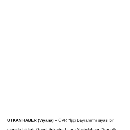
UTKAN HABER (Viyana)
– ÖVP, “İşçi Bayramı”nı siyasi bir
mesajla bildirdi: Genel Sekreter Laura Sachslehner, “Her gün