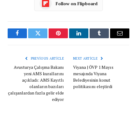
Follow on Flipboard
Facebook
Twitter
Pinterest
LinkedIn
Tumblr
Email
PREVIOUS ARTICLE
NEXT ARTICLE
Avusturya Çalışma Bakanı
Viyana | ÖVP 1 Mayıs
yeni AMS kurallarını
mesajında Viyana
açıkladı: AMS Kayıtlı
Belediyesinin konut
olanların bazıları
politikasını eleştirdi
çalışanlardan fazla gelir elde
ediyor