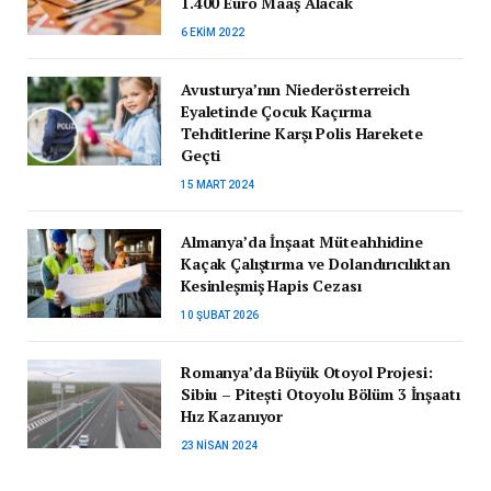
1.400 Euro Maaş Alacak
6 EKIM 2022
Avusturya’nın Niederösterreich
Eyaletinde Çocuk Kaçırma
Tehditlerine Karşı Polis Harekete
Geçti
15 MART 2024
Almanya’da İnşaat Müteahhidine
Kaçak Çalıştırma ve Dolandırıcılıktan
Kesinleşmiş Hapis Cezası
10 ŞUBAT 2026
Romanya’da Büyük Otoyol Projesi:
Sibiu – Pitești Otoyolu Bölüm 3 İnşaatı
Hız Kazanıyor
23 NISAN 2024