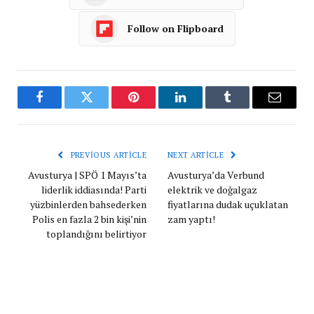
Follow on Flipboard
Facebook
Twitter
Pinterest
LinkedIn
Tumblr
Email
PREVIOUS ARTICLE
NEXT ARTICLE
Avusturya | SPÖ 1 Mayıs’ta
Avusturya’da Verbund
liderlik iddiasında! Parti
elektrik ve doğalgaz
yüzbinlerden bahsederken
fiyatlarına dudak uçuklatan
Polis en fazla 2 bin kişi’nin
zam yaptı!
toplandığını belirtiyor