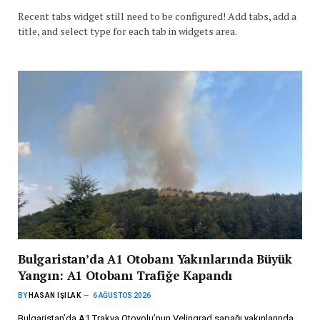
Recent tabs widget still need to be configured! Add tabs, add a
title, and select type for each tab in widgets area.
Bulgaristan’da A1 Otobanı Yakınlarında Büyük
Yangın: A1 Otobanı Trafiğe Kapandı
BY
HASAN IŞILAK
6 AĞUSTOS 2026
Bulgaristan’da A1 Trakya Otoyolu’nun Velingrad sapağı yakınlarında