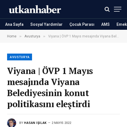
Ana Sayfa
Sosyal Yardımlar
Çocuk Parası
AMS
Emekl
»
»
Home
Avusturya
Viyana | ÖVP 1 Mayıs mesajında Viyana Belediyesinin konut politikasını eleştirdi
AVUSTURYA
Viyana | ÖVP 1 Mayıs
mesajında Viyana
Belediyesinin konut
politikasını eleştirdi
BY
HASAN IŞILAK
2 MAYIS 2022