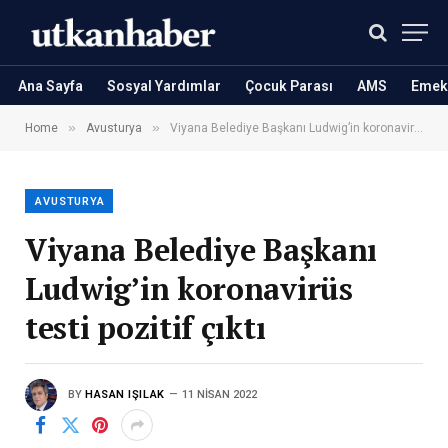
Ana Sayfa
Sosyal Yardımlar
Çocuk Parası
AMS
Emekl
»
»
Home
Avusturya
Viyana Belediye Başkanı Ludwig’in koronavirüs testi pozitif çıktı
AVUSTURYA
Viyana Belediye Başkanı
Ludwig’in koronavirüs
testi pozitif çıktı
BY
HASAN IŞILAK
11 NISAN 2022