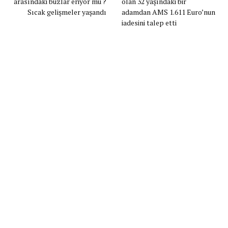
arasındaki buzlar eriyor mu ?
olan 32 yaşındaki bir
Sıcak gelişmeler yaşandı
adamdan AMS 1.611 Euro’nun
iadesini talep etti