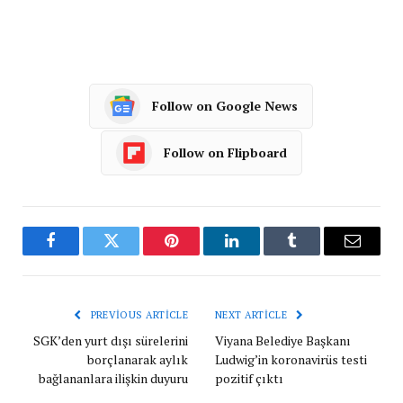
Follow on Google News
Follow on Flipboard
Facebook
Twitter
Pinterest
LinkedIn
Tumblr
Email
PREVIOUS ARTICLE
NEXT ARTICLE
SGK’den yurt dışı sürelerini
Viyana Belediye Başkanı
borçlanarak aylık
Ludwig’in koronavirüs testi
bağlananlara ilişkin duyuru
pozitif çıktı