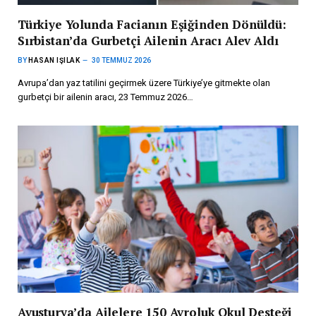
Türkiye Yolunda Facianın Eşiğinden Dönüldü:
Sırbistan’da Gurbetçi Ailenin Aracı Alev Aldı
BY
HASAN IŞILAK
30 TEMMUZ 2026
Avrupa’dan yaz tatilini geçirmek üzere Türkiye’ye gitmekte olan
gurbetçi bir ailenin aracı, 23 Temmuz 2026…
Avusturya’da Ailelere 150 Avroluk Okul Desteği