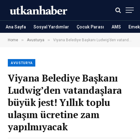
Ana Sayfa
Sosyal Yardımlar
Çocuk Parası
AMS
Emekl
»
»
Home
Avusturya
Viyana Belediye Başkanı Ludwig’den vatandaşlara büyük jest! Yıllık toplu ulaşım ücretine zam yapılmıyacak
AVUSTURYA
Viyana Belediye Başkanı
Ludwig’den vatandaşlara
büyük jest! Yıllık toplu
ulaşım ücretine zam
yapılmıyacak