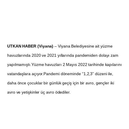
UTKAN HABER (Viyana)
– Viyana Belediyesine ait yüzme
havuzlarında 2020 ve 2021 yıllarında pandemiden dolayı zam
yapılmamıştı.Yüzme havuzları 2 Mayıs 2022 tarihinde kapılarını
vatandaşlara açıyor.Pandemi döneminde “1,2,3” düzeni ile,
daha önce çocuklar bir günlük geçiş için bir avro, gençler iki
avro ve yetişkinler üç avro ödediler.
Viyana’da Belediye ait 17 yaz havuzu ve on bir aile havuzu
bulunmaktadır.Havuzlar için yaz sezonu başladı. 2 Mayıs 2022
pazar günü hiç bir kısıtlama olmadan kapılarını halka açtılar.