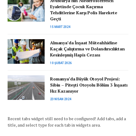
Avusturya’nın Niederösterreich
Eyaletinde Çocuk Kaçırma
Tehditlerine Karşı Polis Harekete
Geçti
15 MART 2024
Almanya’da İnşaat Müteahhidine
Kaçak Çalıştırma ve Dolandırıcılıktan
Kesinleşmiş Hapis Cezası
10 ŞUBAT 2026
Romanya’da Büyük Otoyol Projesi:
Sibiu – Pitești Otoyolu Bölüm 3 İnşaatı
Hız Kazanıyor
23 NISAN 2024
Recent tabs widget still need to be configured! Add tabs, add a
title, and select type for each tab in widgets area.