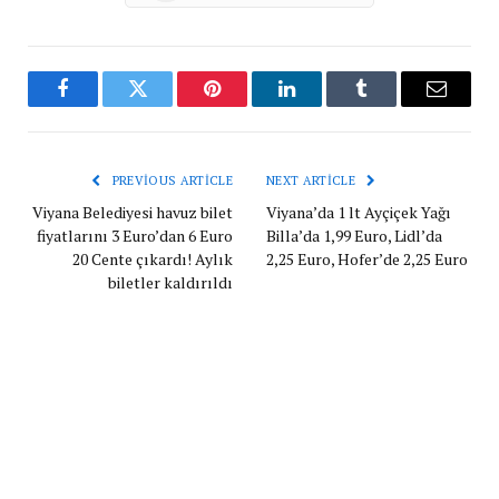
Facebook
Twitter
Pinterest
LinkedIn
Tumblr
Email
PREVIOUS ARTICLE
NEXT ARTICLE
Viyana Belediyesi havuz bilet
Viyana’da 1 lt Ayçiçek Yağı
fiyatlarını 3 Euro’dan 6 Euro
Billa’da 1,99 Euro, Lidl’da
20 Cente çıkardı! Aylık
2,25 Euro, Hofer’de 2,25 Euro
biletler kaldırıldı