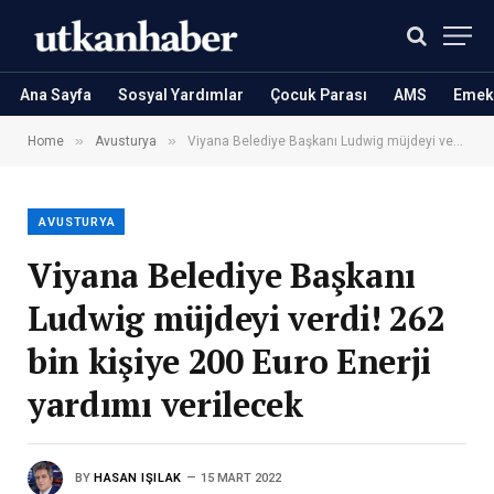
Ana Sayfa
Sosyal Yardımlar
Çocuk Parası
AMS
Emekl
»
»
Home
Avusturya
Viyana Belediye Başkanı Ludwig müjdeyi verdi! 262 bin kişiye 200 Euro Enerji yardımı verilecek
AVUSTURYA
Viyana Belediye Başkanı
Ludwig müjdeyi verdi! 262
bin kişiye 200 Euro Enerji
yardımı verilecek
BY
HASAN IŞILAK
15 MART 2022