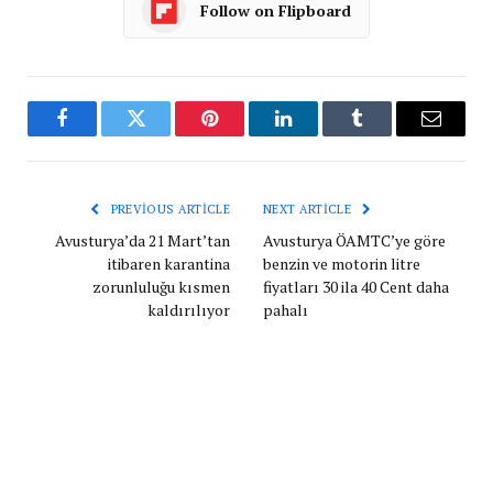
Follow on Flipboard
Facebook
Twitter
Pinterest
LinkedIn
Tumblr
Email
PREVIOUS ARTICLE
NEXT ARTICLE
Avusturya’da 21 Mart’tan
Avusturya ÖAMTC’ye göre
itibaren karantina
benzin ve motorin litre
zorunluluğu kısmen
fiyatları 30 ila 40 Cent daha
kaldırılıyor
pahalı