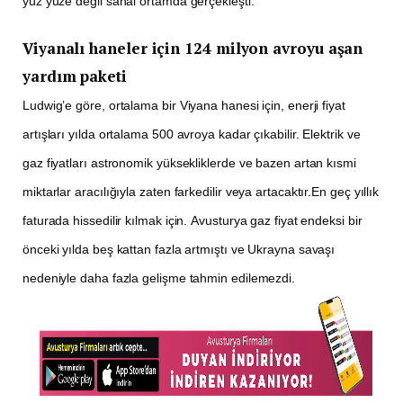
yüz yüze değil sanal ortamda gerçekleşti.
Viyanalı haneler için 124 milyon avroyu aşan
yardım paketi
Ludwig’e göre, ortalama bir Viyana hanesi için, enerji fiyat
artışları yılda ortalama 500 avroya kadar çıkabilir. Elektrik ve
gaz fiyatları astronomik yüksekliklerde ve bazen artan kısmi
miktarlar aracılığıyla zaten farkedilir veya artacaktır.En geç yıllık
faturada hissedilir kılmak için. Avusturya gaz fiyat endeksi bir
önceki yılda beş kattan fazla artmıştı ve Ukrayna savaşı
nedeniyle daha fazla gelişme tahmin edilemezdi.