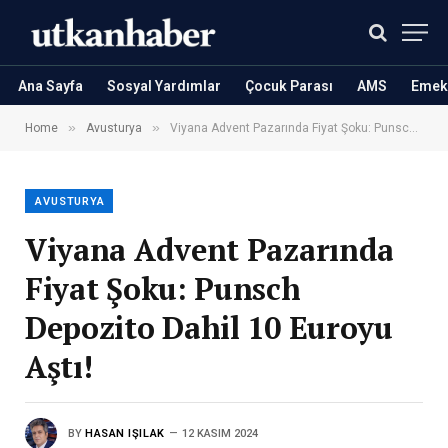
Ana Sayfa
Sosyal Yardımlar
Çocuk Parası
AMS
Emekl
»
»
Home
Avusturya
Viyana Advent Pazarında Fiyat Şoku: Punsch Depozito Dahil 10 Euroyu Aştı!
AVUSTURYA
Viyana Advent Pazarında
Fiyat Şoku: Punsch
Depozito Dahil 10 Euroyu
Aştı!
BY
HASAN IŞILAK
12 KASIM 2024