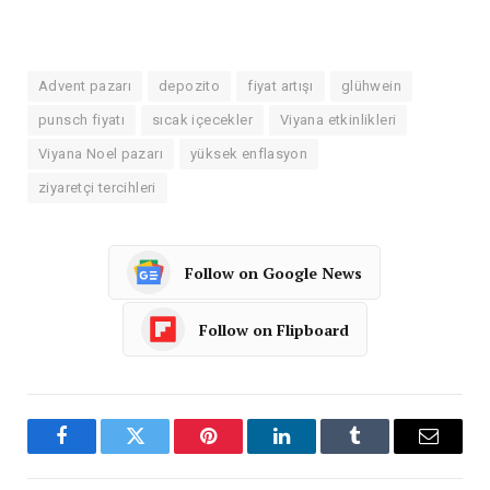
Advent pazarı
depozito
fiyat artışı
glühwein
punsch fiyatı
sıcak içecekler
Viyana etkinlikleri
Viyana Noel pazarı
yüksek enflasyon
ziyaretçi tercihleri
Follow on Google News
Follow on Flipboard
Facebook
Twitter
Pinterest
LinkedIn
Tumblr
Email