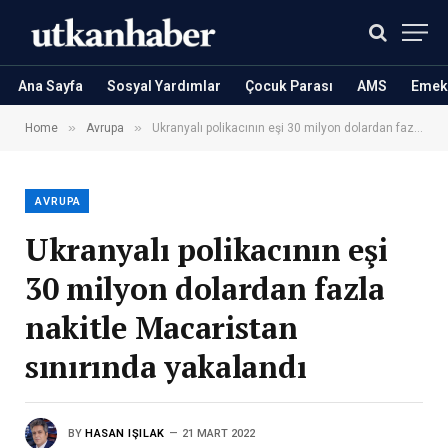
Ana Sayfa
Sosyal Yardımlar
Çocuk Parası
AMS
Emekl
»
»
Home
Avrupa
Ukranyalı polikacının eşi 30 milyon dolardan fazla nakitle Macaristan sınırında yakalandı
AVRUPA
Ukranyalı polikacının eşi
30 milyon dolardan fazla
nakitle Macaristan
sınırında yakalandı
BY
HASAN IŞILAK
21 MART 2022