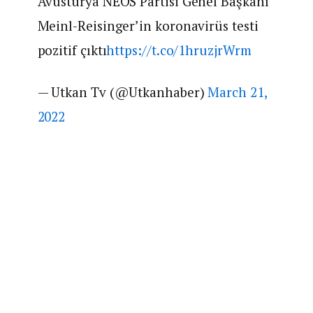
Avusturya NEOS Partisi Genel Başkanı
Meinl-Reisinger’in koronavirüs testi
pozitif çıktı
https://t.co/1hruzjrWrm
— Utkan Tv (@Utkanhaber)
March 21,
2022