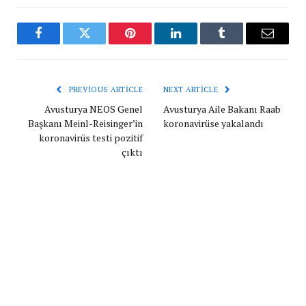
Facebook
Twitter
Pinterest
LinkedIn
Tumblr
Email
PREVIOUS ARTICLE
NEXT ARTICLE
Avusturya NEOS Genel
Avusturya Aile Bakanı Raab
Başkanı Meinl-Reisinger’in
koronavirüse yakalandı
koronavirüs testi pozitif
çıktı