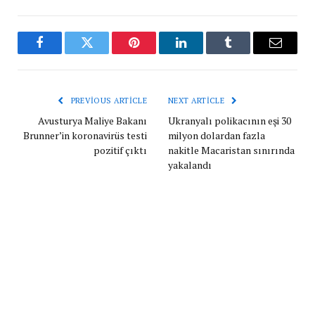
Facebook
Twitter
Pinterest
LinkedIn
Tumblr
Email
PREVIOUS ARTICLE
NEXT ARTICLE
Avusturya Maliye Bakanı
Ukranyalı polikacının eşi 30
Brunner’in koronavirüs testi
milyon dolardan fazla
pozitif çıktı
nakitle Macaristan sınırında
yakalandı