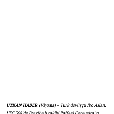
UTKAN HABER (Viyana)
– Türk dövüşçü İbo Aslan,
UFC 308’de Brezilyalı rakibi Raffael Cerqueira’yı