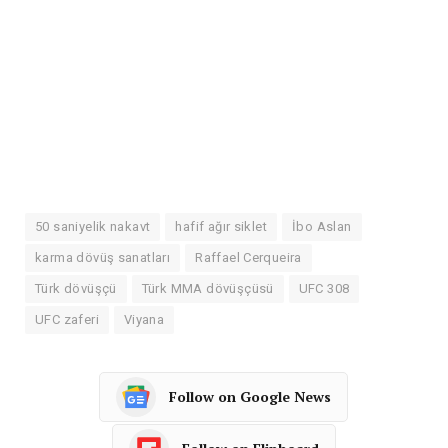
50 saniyelik nakavt
hafif ağır siklet
İbo Aslan
karma dövüş sanatları
Raffael Cerqueira
Türk dövüşçü
Türk MMA dövüşçüsü
UFC 308
UFC zaferi
Viyana
Follow on Google News