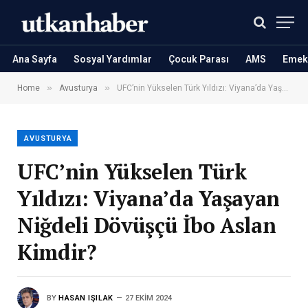
Ana Sayfa
Sosyal Yardımlar
Çocuk Parası
AMS
Emekl
»
»
Home
Avusturya
UFC’nin Yükselen Türk Yıldızı: Viyana’da Yaşayan Niğdeli Dövüşçü İbo Aslan Kimdir?
AVUSTURYA
UFC’nin Yükselen Türk
Yıldızı: Viyana’da Yaşayan
Niğdeli Dövüşçü İbo Aslan
Kimdir?
BY
HASAN IŞILAK
27 EKIM 2024