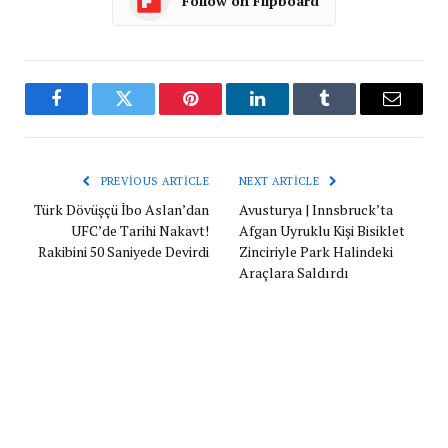
Follow on Flipboard
Facebook
Twitter
Pinterest
LinkedIn
Tumblr
Email
PREVIOUS ARTICLE
NEXT ARTICLE
Türk Dövüşçü İbo Aslan’dan
Avusturya | Innsbruck’ta
UFC’de Tarihi Nakavt!
Afgan Uyruklu Kişi Bisiklet
Rakibini 50 Saniyede Devirdi
Zinciriyle Park Halindeki
Araçlara Saldırdı