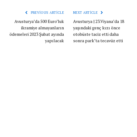
PREVIOUS ARTICLE
NEXT ARTICLE
Avusturya’da 500 Euro’luk
Avusturya | 23.Viyana’da 18
ikramiye almayanların
yaşındaki genç kızı önce
ödemeleri 2023 Şubat ayında
otobüste taciz etti daha
yapılacak
sonra park’ta tecavüz etti