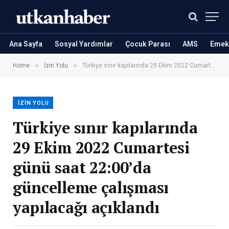
Ana Sayfa
Sosyal Yardımlar
Çocuk Parası
AMS
Emekl
»
»
Home
İzin Yolu
Türkiye sınır kapılarında 29 Ekim 2022 Cumartesi günü saat 22:00’da güncelleme çalışması yapılacağı açıklandı
İZIN YOLU
Türkiye sınır kapılarında
29 Ekim 2022 Cumartesi
günü saat 22:00’da
güncelleme çalışması
yapılacağı açıklandı