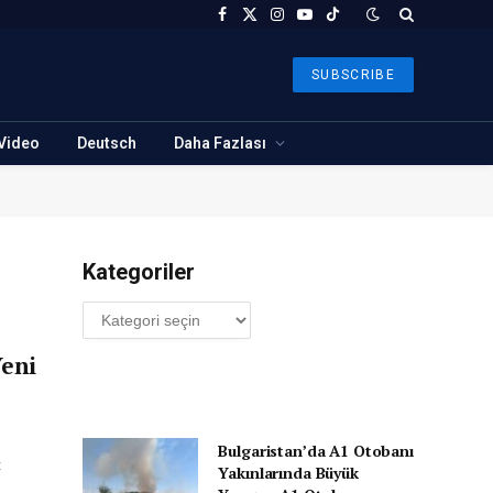
Facebook
X
Instagram
YouTube
TikTok
(Twitter)
SUBSCRIBE
Video
Deutsch
Daha Fazlası
Kategoriler
Kategoriler
Yeni
Bulgaristan’da A1 Otobanı
t
Yakınlarında Büyük