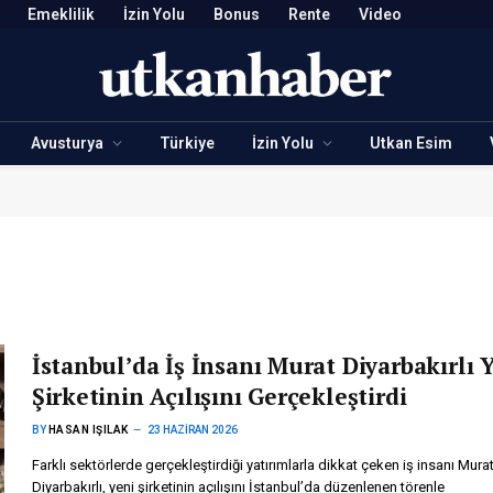
Emeklilik
İzin Yolu
Bonus
Rente
Video
Avusturya
Türkiye
İzin Yolu
Utkan Esim
İstanbul’da İş İnsanı Murat Diyarbakırlı 
Şirketinin Açılışını Gerçekleştirdi
BY
HASAN IŞILAK
23 HAZIRAN 2026
Farklı sektörlerde gerçekleştirdiği yatırımlarla dikkat çeken iş insanı Mura
Diyarbakırlı, yeni şirketinin açılışını İstanbul’da düzenlenen törenle