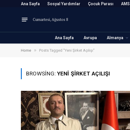
Ana Sayfa
Sosyal Yardımlar
Çocuk Parası
AMS
Cumartesi, Ağustos 8
Ana Sayfa
Avrupa
Almanya
»
Home
Posts Tagged "Yeni Şirket Açılışı"
BROWSING:
YENI ŞIRKET AÇILIŞI