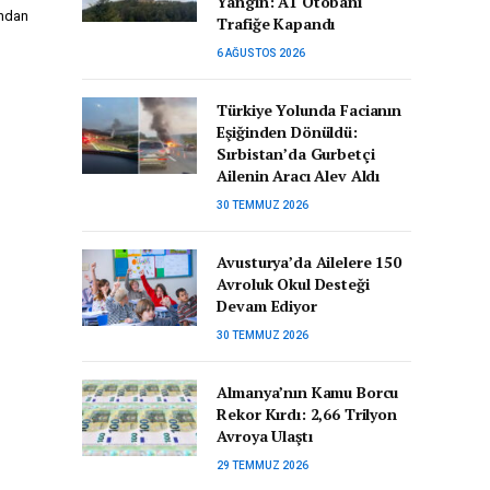
Yangın: A1 Otobanı
ından
Trafiğe Kapandı
6 AĞUSTOS 2026
Türkiye Yolunda Facianın
Eşiğinden Dönüldü:
Sırbistan’da Gurbetçi
Ailenin Aracı Alev Aldı
30 TEMMUZ 2026
Avusturya’da Ailelere 150
Avroluk Okul Desteği
Devam Ediyor
30 TEMMUZ 2026
Almanya’nın Kamu Borcu
Rekor Kırdı: 2,66 Trilyon
Avroya Ulaştı
29 TEMMUZ 2026