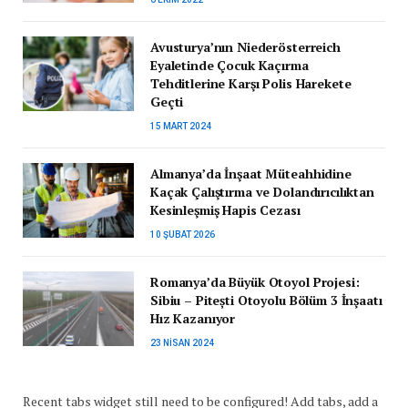
Avusturya’nın Niederösterreich
Eyaletinde Çocuk Kaçırma
Tehditlerine Karşı Polis Harekete
Geçti
15 MART 2024
Almanya’da İnşaat Müteahhidine
Kaçak Çalıştırma ve Dolandırıcılıktan
Kesinleşmiş Hapis Cezası
10 ŞUBAT 2026
Romanya’da Büyük Otoyol Projesi:
Sibiu – Pitești Otoyolu Bölüm 3 İnşaatı
Hız Kazanıyor
23 NISAN 2024
Recent tabs widget still need to be configured! Add tabs, add a