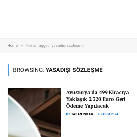
»
Home
Posts Tagged "yasadışı sözleşme"
BROWSING:
YASADIŞI SÖZLEŞME
Avusturya’da 499 Kiracıya
Yaklaşık 2.320 Euro Geri
Ödeme Yapılacak
BY
HASAN IŞILAK
6 KASIM 2024