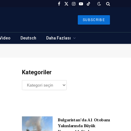
Facebook
X
Instagram
YouTube
TikTok
(Twitter)
SUBSCRIBE
Video
Deutsch
Daha Fazlası
Kategoriler
Kategoriler
Bulgaristan’da A1 Otobanı
Yakınlarında Büyük