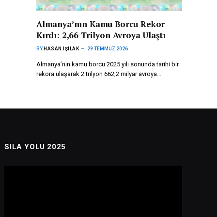
Almanya’nın Kamu Borcu Rekor
Kırdı: 2,66 Trilyon Avroya Ulaştı
BY
HASAN IŞILAK
29 TEMMUZ 2026
Almanya’nın kamu borcu 2025 yılı sonunda tarihi bir
rekora ulaşarak 2 trilyon 662,2 milyar avroya…
SILA YOLU 2025
Video
oynatıcı