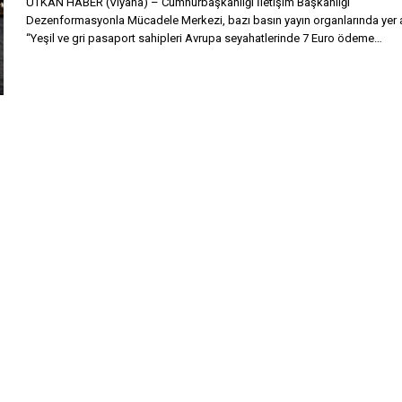
UTKAN HABER (Viyana) – Cumhurbaşkanlığı İletişim Başkanlığı
Dezenformasyonla Mücadele Merkezi, bazı basın yayın organlarında yer 
“Yeşil ve gri pasaport sahipleri Avrupa seyahatlerinde 7 Euro ödeme…