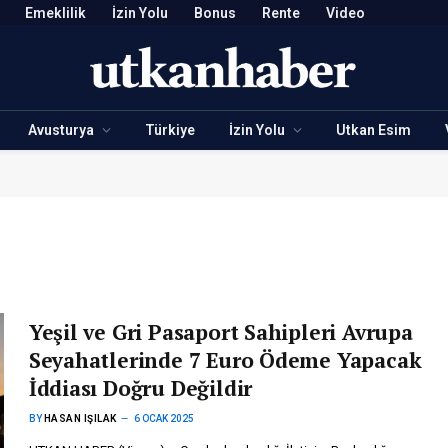
Emeklilik
İzin Yolu
Bonus
Rente
Video
Avusturya
Türkiye
İzin Yolu
Utkan Esim
Yeşil ve Gri Pasaport Sahipleri Avrupa
Seyahatlerinde 7 Euro Ödeme Yapacak
İddiası Doğru Değildir
BY
HASAN IŞILAK
6 OCAK 2025