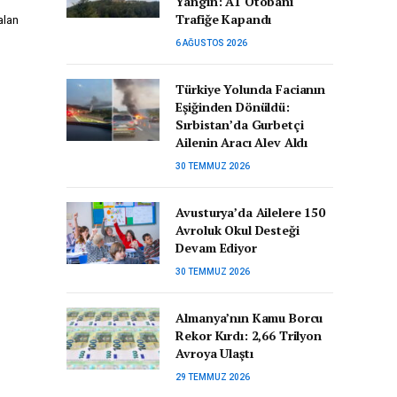
Yangın: A1 Otobanı
Trafiğe Kapandı
alan
6 AĞUSTOS 2026
Türkiye Yolunda Facianın
Eşiğinden Dönüldü:
Sırbistan’da Gurbetçi
Ailenin Aracı Alev Aldı
30 TEMMUZ 2026
Avusturya’da Ailelere 150
Avroluk Okul Desteği
Devam Ediyor
30 TEMMUZ 2026
Almanya’nın Kamu Borcu
Rekor Kırdı: 2,66 Trilyon
Avroya Ulaştı
29 TEMMUZ 2026