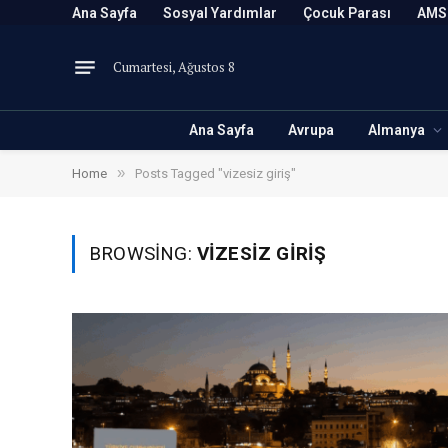
Ana Sayfa
Sosyal Yardımlar
Çocuk Parası
AMS
Cumartesi, Ağustos 8
Ana Sayfa
Avrupa
Almanya
»
Home
Posts Tagged "vizesiz giriş"
BROWSING:
VIZESIZ GIRIŞ