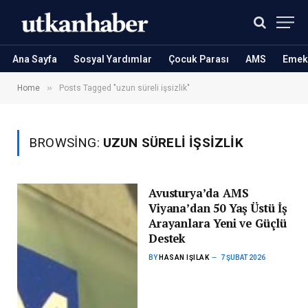
Ana Sayfa
Sosyal Yardımlar
Çocuk Parası
AMS
Emekl
»
Home
Posts Tagged "uzun süreli işsizlik"
BROWSING:
UZUN SÜRELI IŞSIZLIK
Avusturya’da AMS
Viyana’dan 50 Yaş Üstü İş
Arayanlara Yeni ve Güçlü
Destek
BY
HASAN IŞILAK
7 ŞUBAT 2026