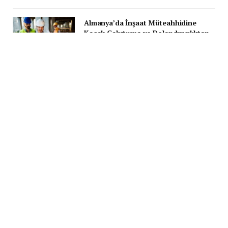
Almanya’da İnşaat Müteahhidine
Kaçak Çalıştırma ve Dolandırıcılıktan
Kesinleşmiş Hapis Cezası
10 ŞUBAT 2026
Romanya’da Büyük Otoyol Projesi:
Sibiu – Pitești Otoyolu Bölüm 3 İnşaatı
Hız Kazanıyor
23 NISAN 2024
Recent tabs widget still need to be configured! Add tabs, add a
title, and select type for each tab in widgets area.