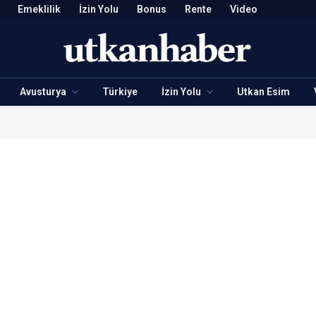
Emeklilik
İzin Yolu
Bonus
Rente
Video
Avusturya
Türkiye
İzin Yolu
Utkan Esim