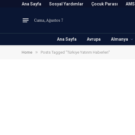
Ana Sayfa
Sosyal Yardımlar
Çocuk Parası
AMS
Cuma, Ağustos 7
Ana Sayfa
Avrupa
Almanya
»
Home
Posts Tagged "Türkiye Yatırım Haberleri"