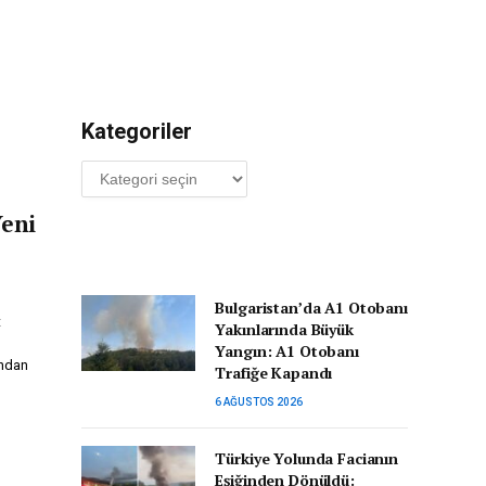
Kategoriler
Kategoriler
Yeni
Bulgaristan’da A1 Otobanı
t
Yakınlarında Büyük
Yangın: A1 Otobanı
ından
Trafiğe Kapandı
6 AĞUSTOS 2026
Türkiye Yolunda Facianın
Eşiğinden Dönüldü: