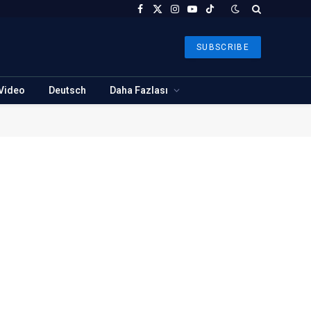
Facebook
X
Instagram
YouTube
TikTok
(Twitter)
SUBSCRIBE
Video
Deutsch
Daha Fazlası