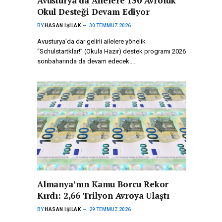
Avusturya’da Ailelere 150 Avroluk
Okul Desteği Devam Ediyor
BY
HASAN IŞILAK
30 TEMMUZ 2026
Avusturya’da dar gelirli ailelere yönelik
“Schulstartklar!” (Okula Hazır) destek programı 2026
sonbaharında da devam edecek.…
Almanya’nın Kamu Borcu Rekor
Kırdı: 2,66 Trilyon Avroya Ulaştı
BY
HASAN IŞILAK
29 TEMMUZ 2026