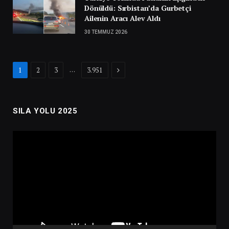
Dönüldü: Sırbistan’da Gurbetçi
Ailenin Aracı Alev Aldı
30 TEMMUZ 2026
Next
…
1
2
3
3.951
SILA YOLU 2025
Video
oynatıcı