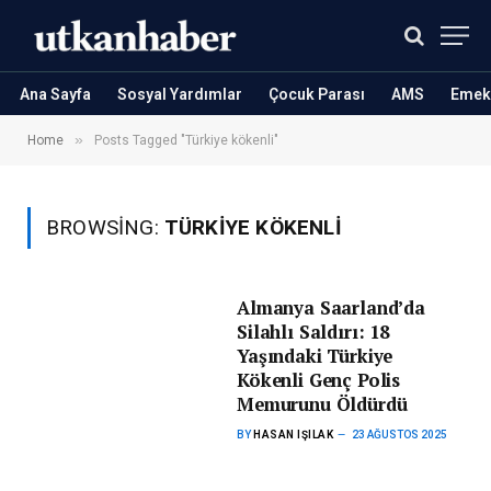
Ana Sayfa
Sosyal Yardımlar
Çocuk Parası
AMS
Emekl
»
Home
Posts Tagged "Türkiye kökenli"
BROWSING:
TÜRKIYE KÖKENLI
Almanya Saarland’da
Silahlı Saldırı: 18
Yaşındaki Türkiye
Kökenli Genç Polis
Memurunu Öldürdü
BY
HASAN IŞILAK
23 AĞUSTOS 2025