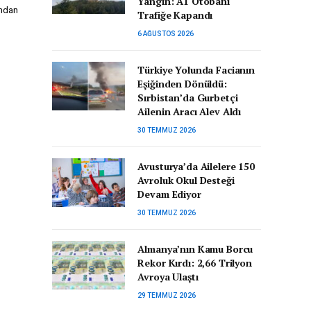
Yangın: A1 Otobanı
ından
Trafiğe Kapandı
6 AĞUSTOS 2026
Türkiye Yolunda Facianın
Eşiğinden Dönüldü:
Sırbistan’da Gurbetçi
Ailenin Aracı Alev Aldı
30 TEMMUZ 2026
Avusturya’da Ailelere 150
Avroluk Okul Desteği
Devam Ediyor
30 TEMMUZ 2026
Almanya’nın Kamu Borcu
Rekor Kırdı: 2,66 Trilyon
Avroya Ulaştı
29 TEMMUZ 2026