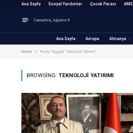
Ana Sayfa
Sosyal Yardımlar
Çocuk Parası
AMS
Cumartesi, Ağustos 8
Ana Sayfa
Avrupa
Almanya
»
Home
Posts Tagged "Teknoloji Yatırımı"
BROWSING:
TEKNOLOJI YATIRIMI