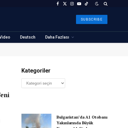
Facebook
X
Instagram
YouTube
TikTok
(Twitter)
SUBSCRIBE
Video
Deutsch
Daha Fazlası
Kategoriler
Kategoriler
Yeni
Bulgaristan’da A1 Otobanı
t
Yakınlarında Büyük