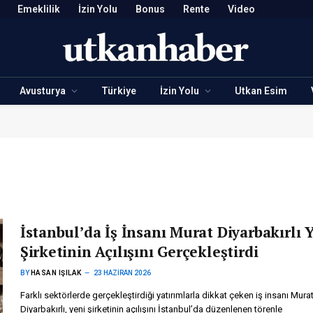
Emeklilik
İzin Yolu
Bonus
Rente
Video
Avusturya
Türkiye
İzin Yolu
Utkan Esim
İstanbul’da İş İnsanı Murat Diyarbakırlı 
Şirketinin Açılışını Gerçekleştirdi
BY
HASAN IŞILAK
23 HAZIRAN 2026
Farklı sektörlerde gerçekleştirdiği yatırımlarla dikkat çeken iş insanı Mura
Diyarbakırlı, yeni şirketinin açılışını İstanbul’da düzenlenen törenle