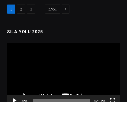
Next
…
1
2
3
3.951
SILA YOLU 2025
Video
oynatıcı
00:00
02:01:00