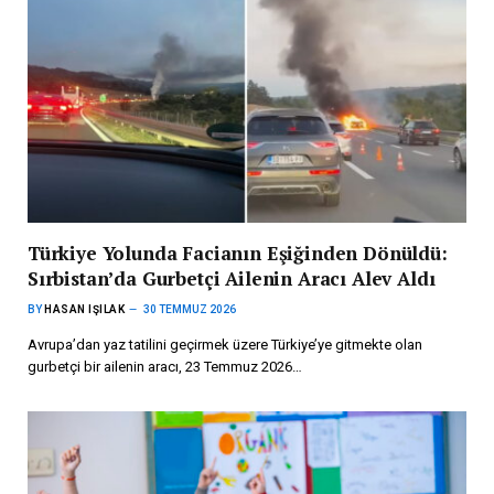
Türkiye Yolunda Facianın Eşiğinden Dönüldü:
Sırbistan’da Gurbetçi Ailenin Aracı Alev Aldı
BY
HASAN IŞILAK
30 TEMMUZ 2026
Avrupa’dan yaz tatilini geçirmek üzere Türkiye’ye gitmekte olan
gurbetçi bir ailenin aracı, 23 Temmuz 2026…