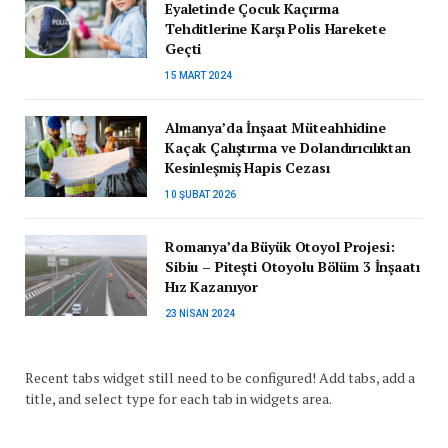
Eyaletinde Çocuk Kaçırma
Tehditlerine Karşı Polis Harekete
Geçti
15 MART 2024
Almanya’da İnşaat Müteahhidine
Kaçak Çalıştırma ve Dolandırıcılıktan
Kesinleşmiş Hapis Cezası
10 ŞUBAT 2026
Romanya’da Büyük Otoyol Projesi:
Sibiu – Pitești Otoyolu Bölüm 3 İnşaatı
Hız Kazanıyor
23 NISAN 2024
Recent tabs widget still need to be configured! Add tabs, add a
title, and select type for each tab in widgets area.