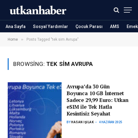
Ana Sayfa
Sosyal Yardımlar
Çocuk Parası
AMS
Emekl
»
Home
Posts Tagged "tek sim Avrupa"
BROWSING:
TEK SIM AVRUPA
Avrupa’da 30 Gün
Boyunca 10 GB İnternet
Sadece 29,99 Euro: Utkan
eSIM ile Tek Hatla
Kesintisiz Seyahat
BY
HASAN IŞILAK
4 HAZIRAN 2025