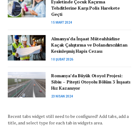
Eyaletinde Çocuk Kaçırma
Tehditlerine Karşı Polis Harekete
Geçti
15 MART 2024
Almanya’da İnşaat Müteahhidine
Kaçak Çalıştırma ve Dolandırıcılıktan
Kesinleşmiş Hapis Cezası
10 ŞUBAT 2026
Romanya’da Büyük Otoyol Projesi:
Sibiu – Pitești Otoyolu Bölüm 3 İnşaatı
Hız Kazanıyor
23 NISAN 2024
Recent tabs widget still need to be configured! Add tabs, add a
title, and select type for each tab in widgets area.