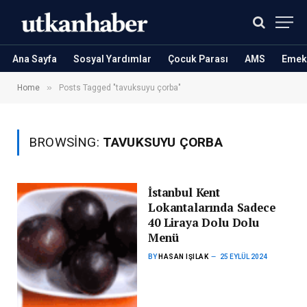
Ana Sayfa
Sosyal Yardımlar
Çocuk Parası
AMS
Emekl
»
Home
Posts Tagged "tavuksuyu çorba"
BROWSING:
TAVUKSUYU ÇORBA
İstanbul Kent
Lokantalarında Sadece
40 Liraya Dolu Dolu
Menü
BY
HASAN IŞILAK
25 EYLÜL 2024