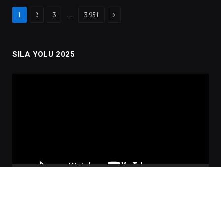
Next
…
1
2
3
3.951
SILA YOLU 2025
Video
oynatıcı
00:00
02:01:00