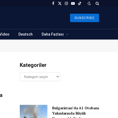
Facebook
X
Instagram
YouTube
TikTok
(Twitter)
SUBSCRIBE
Video
Deutsch
Daha Fazlası
Kategoriler
Kategoriler
a
Bulgaristan’da A1 Otobanı
Yakınlarında Büyük