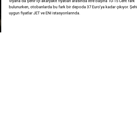
Viyana’da şehir içi akaryakıt fiyatları arasında litre başına 10-15 Cent fark
bulunurken, otobanlarda bu fark bir depoda 37 Euro’ya kadar çıkıyor. Şeh
uygun fiyatlar JET ve ENI istasyonlarında.