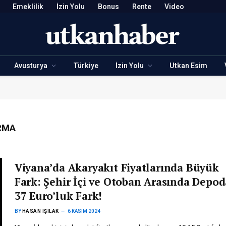
Emeklilik
İzin Yolu
Bonus
Rente
Video
Avusturya
Türkiye
İzin Yolu
Utkan Esim
RMA
Viyana’da Akaryakıt Fiyatlarında Büyük
Fark: Şehir İçi ve Otoban Arasında Depod
37 Euro’luk Fark!
BY
HASAN IŞILAK
6 KASIM 2024