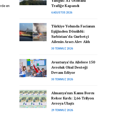
Yangın: A1 Otobanı
Trafiğe Kapandı
irde en
6 AĞUSTOS 2026
Türkiye Yolunda Facianın
Eşiğinden Dönüldü:
Sırbistan’da Gurbetçi
Ailenin Aracı Alev Aldı
30 TEMMUZ 2026
Avusturya’da Ailelere 150
Avroluk Okul Desteği
Devam Ediyor
30 TEMMUZ 2026
Almanya’nın Kamu Borcu
Rekor Kırdı: 2,66 Trilyon
Avroya Ulaştı
29 TEMMUZ 2026