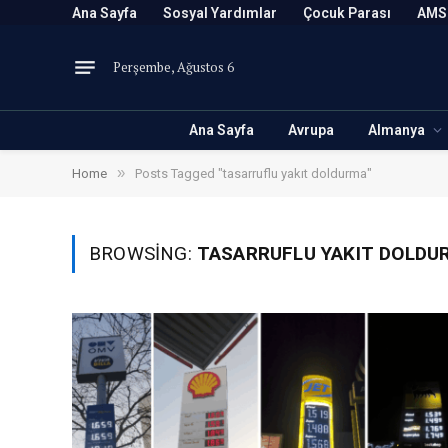
Ana Sayfa
Sosyal Yardımlar
Çocuk Parası
AMS
Perşembe, Ağustos 6
Ana Sayfa
Avrupa
Almanya
»
Home
Posts Tagged "tasarruflu yakıt doldurma"
BROWSING:
TASARRUFLU YAKIT DOLDU