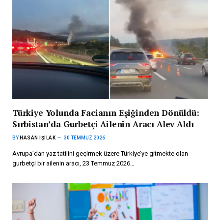
Türkiye Yolunda Facianın Eşiğinden Dönüldü:
Sırbistan’da Gurbetçi Ailenin Aracı Alev Aldı
BY
HASAN IŞILAK
30 TEMMUZ 2026
Avrupa’dan yaz tatilini geçirmek üzere Türkiye’ye gitmekte olan
gurbetçi bir ailenin aracı, 23 Temmuz 2026…