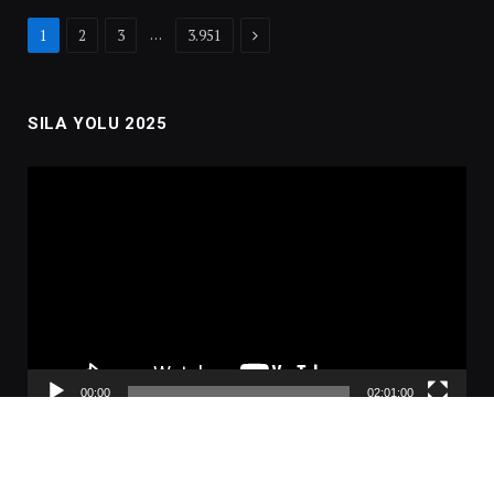
Next
…
1
2
3
3.951
SILA YOLU 2025
Video
oynatıcı
00:00
02:01:00