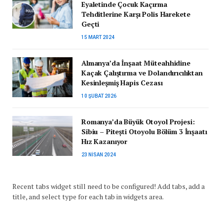
Eyaletinde Çocuk Kaçırma
Tehditlerine Karşı Polis Harekete
Geçti
15 MART 2024
Almanya’da İnşaat Müteahhidine
Kaçak Çalıştırma ve Dolandırıcılıktan
Kesinleşmiş Hapis Cezası
10 ŞUBAT 2026
Romanya’da Büyük Otoyol Projesi:
Sibiu – Pitești Otoyolu Bölüm 3 İnşaatı
Hız Kazanıyor
23 NISAN 2024
Recent tabs widget still need to be configured! Add tabs, add a
title, and select type for each tab in widgets area.