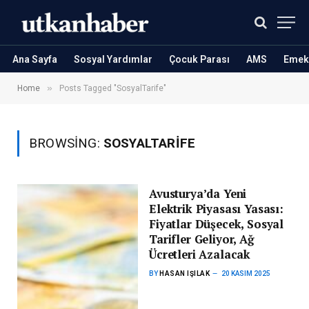
Ana Sayfa
Sosyal Yardımlar
Çocuk Parası
AMS
Emekl
»
Home
Posts Tagged "SosyalTarife"
BROWSING:
SOSYALTARIFE
Avusturya’da Yeni
Elektrik Piyasası Yasası:
Fiyatlar Düşecek, Sosyal
Tarifler Geliyor, Ağ
Ücretleri Azalacak
BY
HASAN IŞILAK
20 KASIM 2025